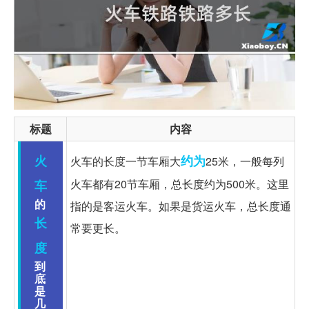
标题
内容
火
约为
火车的长度一节车厢大
25米，一般每列
火车都有20节车厢，总长度约为500米。这里
车
的
指的是客运火车。如果是货运火车，总长度通
长
常要更长。
度
到
底
是
几