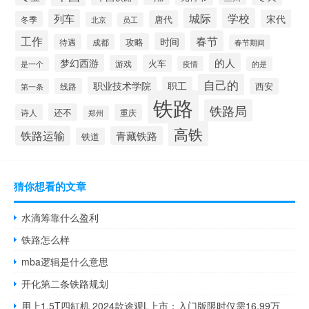
城际
学校
列车
宋代
唐代
冬季
北京
员工
工作
春节
时间
攻略
待遇
成都
春节期间
的人
梦幻西游
火车
游戏
疫情
是一个
的是
自己的
职业技术学院
职工
线路
西安
第一条
铁路
铁路局
还不
诗人
重庆
郑州
高铁
铁路运输
青藏铁路
铁道
猜你想看的文章
水滴筹靠什么盈利
铁路怎么样
mba逻辑是什么意思
开化第二条铁路规划
用上1.5T四缸机 2024款途观L上市：入门版限时仅需16.99万