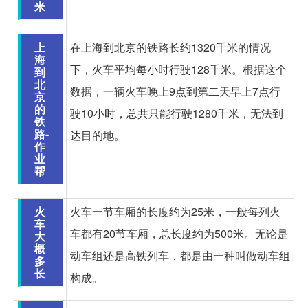
米
上
在上海到北京的铁路长约1320千米的情况
海
下，火车平均每小时行驶128千米。根据这个
到
北
数据，一辆火车晚上9点到第二天早上7点行
京
的
驶10小时，总共只能行驶1280千米，无法到
铁
路-
达目的地。
作
业
帮
火
火车一节车厢的长度约为25米，一般每列火
车
车都有20节车厢，总长度约为500米。无论是
大
概
动车组还是高铁列车，都是由一种叫做动车组
多
长
构成。