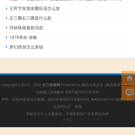
元宵节发朋友圈应该怎么发
左三圈右三圈是什么歌
菏徐铁路最新消息
1979革命 攻略
梦幻西游怎么算钱
Copyright © 2012 - 2026
长江铁路网
Powered by
网站分类目录
|
精选推荐文章
|
网
站地图
|
疑难解答
冀ICP备05011519号
声明：本站内容来自互联网，如信息有错误可发邮件到f_fb#foxmail.com说明，我们
会及时纠正，谢谢
本站仅为个人兴趣爱好，不接盈利性广告及商业合作
小男孩