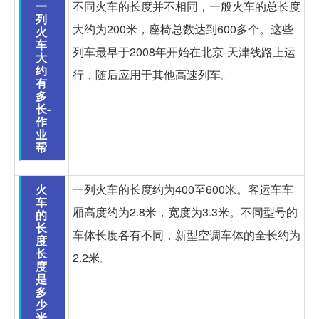
一
不同火车的长度并不相同，一般火车的总长度
列
大约为200米，座椅总数达到600多个。这些
火
车
列车最早于2008年开始在北京-天津线路上运
大
约
行，随后应用于其他高速列车。
有
多
长-
作
业
帮
火
一列火车的长度约为400至600米。客运车车
车
厢高度约为2.8米，宽度为3.3米。不同型号的
的
长
车体长度各有不同，新型空调车体的全长约为
度
长
2.2米。
度
是
多
少
米