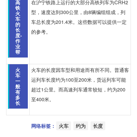
高
在沪宁铁路上运行的大部分高铁列车为CRH2
铁
型，速度达到300公里，由8辆编组组成，列
火
车
车总长度为201.4米。这些数据可以提供一定
的
长
的参考。
度-
作
业
帮
火
火车的长度因车型和用途而有所不同。普通客
车
运列车长度约为100至200米，货运列车可能
一
般
超过1公里。而高速列车通常较短，约为200
有
多
至400米。
长
网络标签：
火车
约为
长度