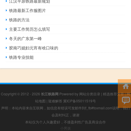
江汉平原铁路最新规划
铁路最新工作服图片
铁路的方法
主要工作简历怎么填写
冬天的广东第一峰
胶南巧媳妇元宵有啥口味的
铁路专业技能
Copyright © 2012 - 2026
长江铁路网
Powered by
网站分类目录
|
精选推荐文章
|
网
站地图
|
疑难解答
冀ICP备05011519号
声明：本站内容来自互联网，如信息有错误可发邮件到f_fb#foxmail.com说明，我们
会及时纠正，谢谢
本站仅为个人兴趣爱好，不接盈利性广告及商业合作
小男孩