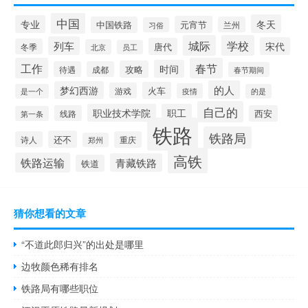
中国
冬天
专业
元宵节
中国铁路
兰州
习俗
城际
学校
列车
宋代
唐代
冬季
北京
员工
工作
春节
时间
攻略
待遇
成都
春节期间
的人
梦幻西游
火车
游戏
疫情
是一个
的是
自己的
职业技术学院
职工
线路
西安
第一条
铁路
铁路局
还不
诗人
重庆
郑州
高铁
铁路运输
青藏铁路
铁道
猜你想看的文章
“不道此郎归兴”的出处是哪里
边牧颜色稀有排名
铁路局有哪些职位