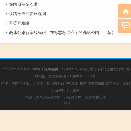
铁路肩章怎么带
铁路十三五发展规划
外婆的攻略
高速公路行车线标识（在标志标线齐全的高速公路上行车）
Copyright © 2012 - 2026
长江铁路网
Powered by
网站分类目录
|
精选推荐文章
|
网
站地图
|
疑难解答
冀ICP备05011519号
声明：本站内容来自互联网，如信息有错误可发邮件到f_fb#foxmail.com说明，我们
会及时纠正，谢谢
本站仅为个人兴趣爱好，不接盈利性广告及商业合作
小男孩