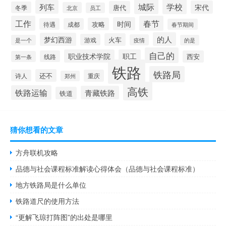
城际
学校
列车
宋代
唐代
冬季
北京
员工
工作
春节
时间
攻略
待遇
成都
春节期间
的人
梦幻西游
火车
游戏
疫情
是一个
的是
自己的
职业技术学院
职工
线路
西安
第一条
铁路
铁路局
还不
诗人
重庆
郑州
高铁
铁路运输
青藏铁路
铁道
猜你想看的文章
方舟联机攻略
品德与社会课程标准解读心得体会（品德与社会课程标准）
地方铁路局是什么单位
铁路道尺的使用方法
“更解飞琼打阵图”的出处是哪里