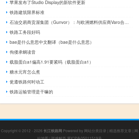
苹果发布了Studio Display的新软件更新
铁路建筑限界标准
石油交易商贡渥集团（Gunvor）：与欧洲燃料供应商Varo合作在鹿特丹进行可持续航空燃料生产预计生产将于2026年第四季度开始
铁路工务段好吗
bae是什么意思中文翻译（bae是什么意思）
佝偻承蜩读音
载脂蛋白a1偏高1.91要紧吗（载脂蛋白a1）
糖水元宵怎么煮
瓮遵铁路何时动工
铁路运输管理是干嘛的
Copyright © 2012 - 2026
长江铁路网
Powered by
网站分类目录
|
精选推荐文章
|
网
站地图
|
疑难解答
冀ICP备05011519号