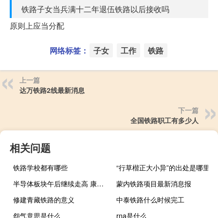
铁路子女当兵满十二年退伍铁路以后接收吗
原则上应当分配
网络标签：
子女
工作
铁路
上一篇
达万铁路2线最新消息
下一篇
全国铁路职工有多少人
相关问题
铁路学校都有哪些
“行草楷正大小异”的出处是哪里
半导体板块午后继续走高 康强电子回封涨停
蒙内铁路项目最新消息报
修建青藏铁路的意义
中泰铁路什么时候完工
怨气意思是什么
rna是什么