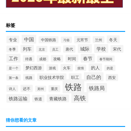
标签
中国
冬天
专业
元宵节
中国铁路
兰州
习俗
城际
学校
列车
宋代
唐代
冬季
北京
员工
工作
春节
时间
攻略
待遇
成都
春节期间
的人
梦幻西游
火车
游戏
疫情
是一个
的是
自己的
职业技术学院
职工
线路
西安
第一条
铁路
铁路局
还不
诗人
重庆
郑州
高铁
铁路运输
青藏铁路
铁道
猜你想看的文章