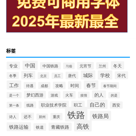
标签
中国
冬天
专业
元宵节
中国铁路
兰州
习俗
城际
学校
列车
宋代
唐代
冬季
北京
员工
工作
春节
时间
攻略
待遇
成都
春节期间
的人
梦幻西游
火车
游戏
疫情
是一个
的是
自己的
职业技术学院
职工
线路
西安
第一条
铁路
铁路局
还不
诗人
重庆
郑州
高铁
铁路运输
青藏铁路
铁道