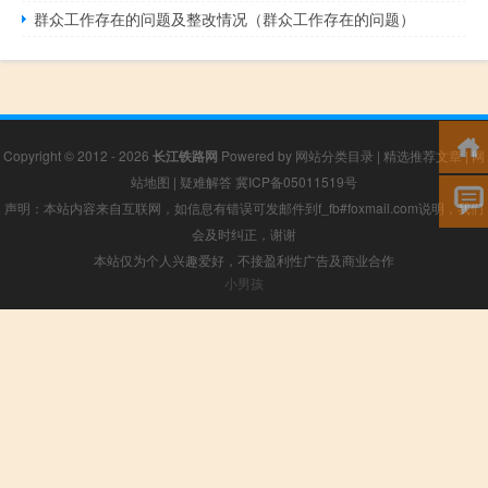
群众工作存在的问题及整改情况（群众工作存在的问题）
Copyright © 2012 - 2026
长江铁路网
Powered by
网站分类目录
|
精选推荐文章
|
网
站地图
|
疑难解答
冀ICP备05011519号
声明：本站内容来自互联网，如信息有错误可发邮件到f_fb#foxmail.com说明，我们
会及时纠正，谢谢
本站仅为个人兴趣爱好，不接盈利性广告及商业合作
小男孩