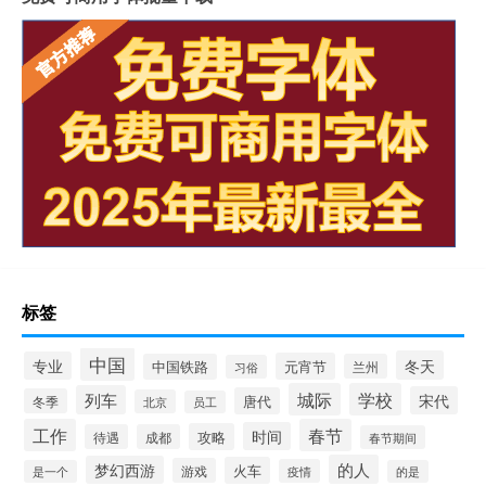
标签
中国
冬天
专业
元宵节
中国铁路
兰州
习俗
城际
学校
列车
宋代
唐代
冬季
北京
员工
工作
春节
时间
攻略
待遇
成都
春节期间
的人
梦幻西游
火车
游戏
疫情
是一个
的是