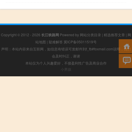
Copyright © 2012 - 2026
长江铁路网
Powered by
网站分类目录
|
精选推荐文章
|
网
站地图
|
疑难解答
冀ICP备05011519号
声明：本站内容来自互联网，如信息有错误可发邮件到f_fb#foxmail.com说明，我们
会及时纠正，谢谢
本站仅为个人兴趣爱好，不接盈利性广告及商业合作
小男孩