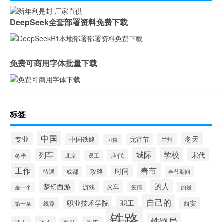
DeepSeek全套部署资料免费下载
免费可商用字体批量下载
标签
中国
冬天
专业
元宵节
中国铁路
兰州
习俗
城际
学校
列车
宋代
唐代
冬季
北京
员工
工作
春节
时间
攻略
待遇
成都
春节期间
的人
梦幻西游
火车
游戏
疫情
是一个
的是
自己的
职业技术学院
职工
线路
西安
第一条
铁路
铁路局
还不
诗人
重庆