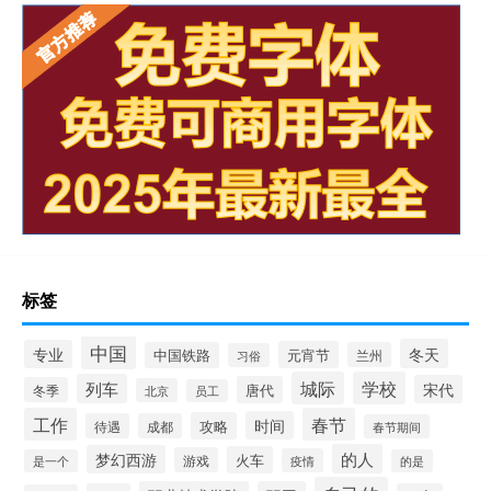
标签
中国
冬天
专业
元宵节
中国铁路
兰州
习俗
城际
学校
列车
宋代
唐代
冬季
北京
员工
工作
春节
时间
攻略
待遇
成都
春节期间
的人
梦幻西游
火车
游戏
疫情
是一个
的是