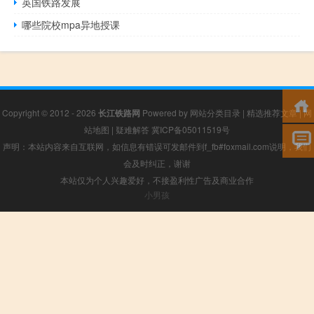
英国铁路发展
哪些院校mpa异地授课
Copyright © 2012 - 2026
长江铁路网
Powered by
网站分类目录
|
精选推荐文章
|
网
站地图
|
疑难解答
冀ICP备05011519号
声明：本站内容来自互联网，如信息有错误可发邮件到f_fb#foxmail.com说明，我们
会及时纠正，谢谢
本站仅为个人兴趣爱好，不接盈利性广告及商业合作
小男孩