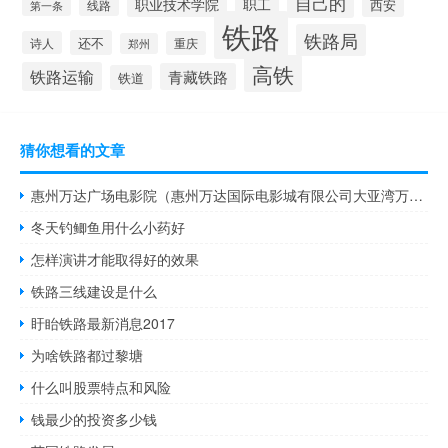
自己的
职业技术学院
职工
线路
西安
第一条
铁路
铁路局
还不
诗人
重庆
郑州
高铁
铁路运输
青藏铁路
铁道
猜你想看的文章
惠州万达广场电影院（惠州万达国际电影城有限公司大亚湾万达广场店）
冬天钓鲫鱼用什么小药好
怎样演讲才能取得好的效果
铁路三线建设是什么
盱眙铁路最新消息2017
为啥铁路都过黎塘
什么叫股票特点和风险
钱最少的投资多少钱