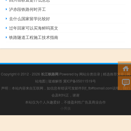
泸赤段铁路何时开工
去什么国家留学比较好
过年回家可以买海鲜吗英文
铁路隧道工程施工技术指南
Copyright © 2012 - 2026
长江铁路网
Powered by
网站分类目录
|
精选推荐文章
|
网
站地图
|
疑难解答
冀ICP备05011519号
声明：本站内容来自互联网，如信息有错误可发邮件到f_fb#foxmail.com说明，我们
会及时纠正，谢谢
本站仅为个人兴趣爱好，不接盈利性广告及商业合作
小男孩