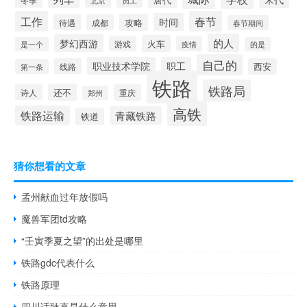
员工
工作
春节
时间
攻略
待遇
成都
春节期间
的人
梦幻西游
火车
游戏
疫情
是一个
的是
自己的
职业技术学院
职工
线路
西安
第一条
铁路
铁路局
还不
诗人
重庆
郑州
高铁
铁路运输
青藏铁路
铁道
猜你想看的文章
孟州献血过年放假吗
魔兽军团td攻略
“壬寅季夏之望”的出处是哪里
铁路gdc代表什么
铁路原理
四川话耿直是什么意思