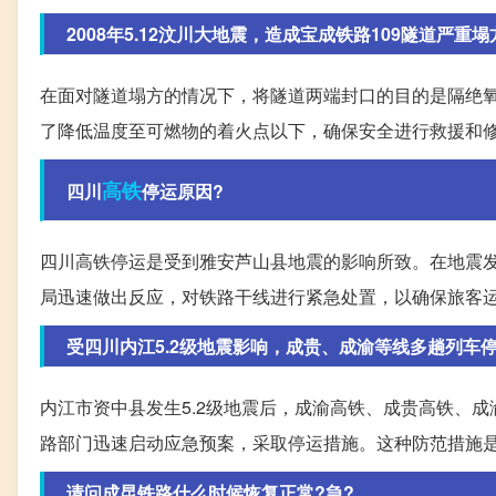
2008年5.12汶川大地震，造成宝成铁路109隧道严重塌方
在面对隧道塌方的情况下，将隧道两端封口的目的是隔绝
了降低温度至可燃物的着火点以下，确保安全进行救援和
高铁
四川
停运原因?
四川高铁停运是受到雅安芦山县地震的影响所致。在地震
局迅速做出反应，对铁路干线进行紧急处置，以确保旅客
受四川内江5.2级地震影响，成贵、成渝等线多趟列车停运
内江市资中县发生5.2级地震后，成渝高铁、成贵高铁、
路部门迅速启动应急预案，采取停运措施。这种防范措施
请问成昆铁路什么时候恢复正常?急?