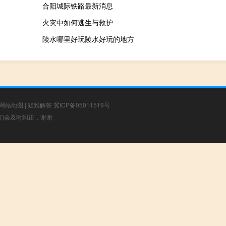
合阳城际铁路最新消息
火灾中如何逃生与救护
陵水哪里好玩陵水好玩的地方
网站地图
|
疑难解答
冀ICP备05011519号
，我们会及时纠正，谢谢