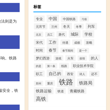
标签
中国
专业
中国铁路
习俗
做法则是为
冬天
列车
元宵节
兰州
冬季
城际
学校
唐代
北京
员工
工作
宋代
攻略
待遇
成都
春节
时间
春节期间
是一个
影响。铁路
的人
梦幻西游
火车
游戏
疫情
职业技术学院
线路
第一条
的是
自己的
职工
还不
西安
诗人
铁路
铁路局
重庆
郑州
输安全，铁
铁路运输
青藏铁路
铁道
高铁