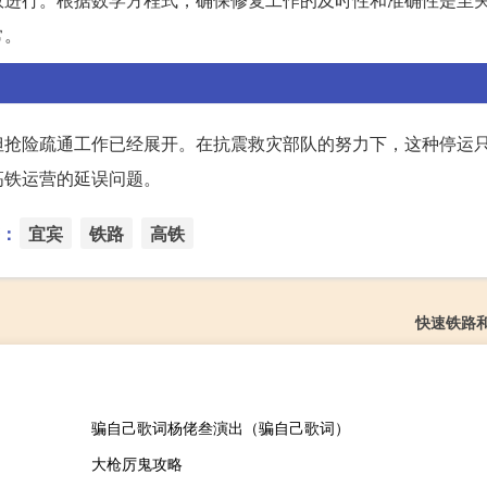
常。
但抢险疏通工作已经展开。在抗震救灾部队的努力下，这种停运
高铁运营的延误问题。
：
宜宾
铁路
高铁
快速铁路
骗自己歌词杨佬叁演出（骗自己歌词）
大枪厉鬼攻略