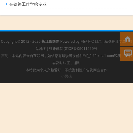
在铁路工作学啥专业
Copyright © 2012 - 2026
长江铁路网
Powered by
网站分类目录
|
精选推荐文章
|
网
站地图
|
疑难解答
冀ICP备05011519号
声明：本站内容来自互联网，如信息有错误可发邮件到f_fb#foxmail.com说明，我们
会及时纠正，谢谢
本站仅为个人兴趣爱好，不接盈利性广告及商业合作
小男孩