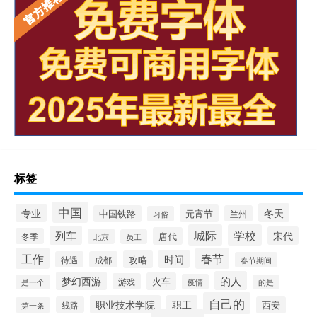
标签
中国
冬天
专业
元宵节
中国铁路
兰州
习俗
城际
学校
列车
宋代
唐代
冬季
北京
员工
工作
春节
时间
攻略
待遇
成都
春节期间
的人
梦幻西游
火车
游戏
疫情
是一个
的是
自己的
职业技术学院
职工
线路
西安
第一条