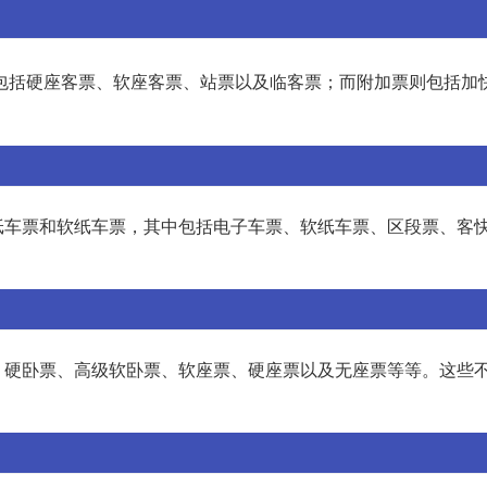
包括硬座客票、软座客票、站票以及临客票；而附加票则包括加
纸车票和软纸车票，其中包括电子车票、软纸车票、区段票、客
、硬卧票、高级软卧票、软座票、硬座票以及无座票等等。这些