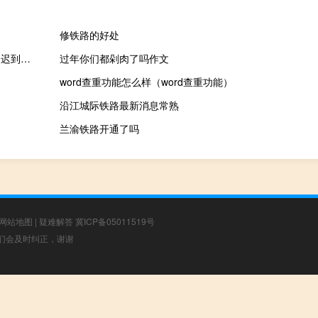
修铁路的好处
福达股份：预计新能源汽车电驱动系统齿轮制造项目投产时间将延迟到8月末
过年你们都剁肉了吗作文
word查重功能怎么样（word查重功能）
沿江城际铁路最新消息常熟
兰渝铁路开通了吗
网站地图
|
疑难解答
冀ICP备05011519号
，我们会及时纠正，谢谢