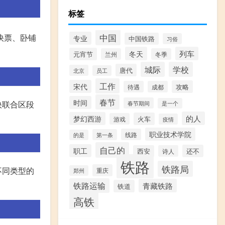
标签
中国
快票、卧铺
专业
中国铁路
习俗
冬天
列车
元宵节
兰州
冬季
城际
学校
唐代
北京
员工
工作
宋代
攻略
待遇
成都
春节
时间
快联合区段
春节期间
是一个
的人
梦幻西游
火车
游戏
疫情
职业技术学院
线路
第一条
的是
自己的
职工
还不
西安
诗人
铁路
铁路局
不同类型的
重庆
郑州
铁路运输
青藏铁路
铁道
高铁