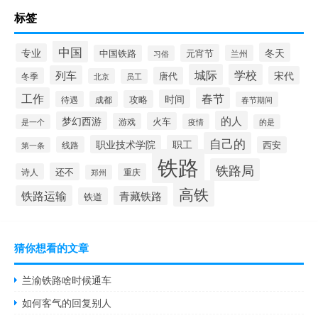
标签
中国
冬天
专业
元宵节
中国铁路
兰州
习俗
城际
学校
列车
宋代
唐代
冬季
北京
员工
工作
春节
时间
攻略
待遇
成都
春节期间
的人
梦幻西游
火车
游戏
疫情
是一个
的是
自己的
职业技术学院
职工
线路
西安
第一条
铁路
铁路局
还不
诗人
重庆
郑州
高铁
铁路运输
青藏铁路
铁道
猜你想看的文章
兰渝铁路啥时候通车
如何客气的回复别人