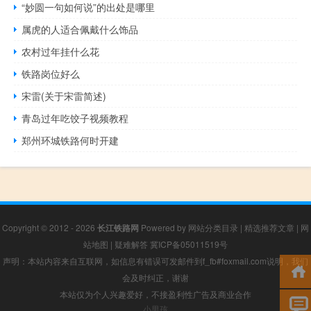
“妙圆一句如何说”的出处是哪里
属虎的人适合佩戴什么饰品
农村过年挂什么花
铁路岗位好么
宋雷(关于宋雷简述)
青岛过年吃饺子视频教程
郑州环城铁路何时开建
Copyright © 2012 - 2026
长江铁路网
Powered by
网站分类目录
|
精选推荐文章
|
网
站地图
|
疑难解答
冀ICP备05011519号
声明：本站内容来自互联网，如信息有错误可发邮件到f_fb#foxmail.com说明，我们
会及时纠正，谢谢
本站仅为个人兴趣爱好，不接盈利性广告及商业合作
小男孩