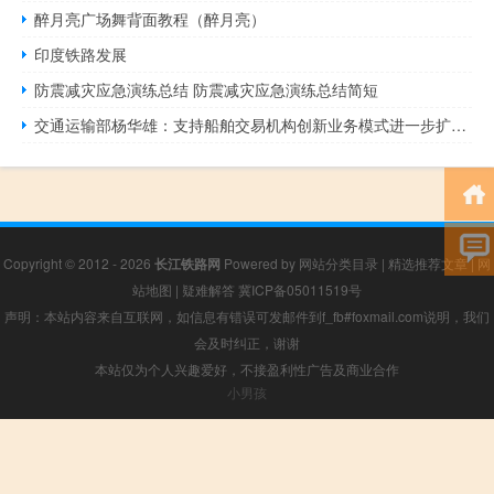
醉月亮广场舞背面教程（醉月亮）
印度铁路发展
防震减灾应急演练总结 防震减灾应急演练总结简短
交通运输部杨华雄：支持船舶交易机构创新业务模式进一步扩大市场份额
Copyright © 2012 - 2026
长江铁路网
Powered by
网站分类目录
|
精选推荐文章
|
网
站地图
|
疑难解答
冀ICP备05011519号
声明：本站内容来自互联网，如信息有错误可发邮件到f_fb#foxmail.com说明，我们
会及时纠正，谢谢
本站仅为个人兴趣爱好，不接盈利性广告及商业合作
小男孩