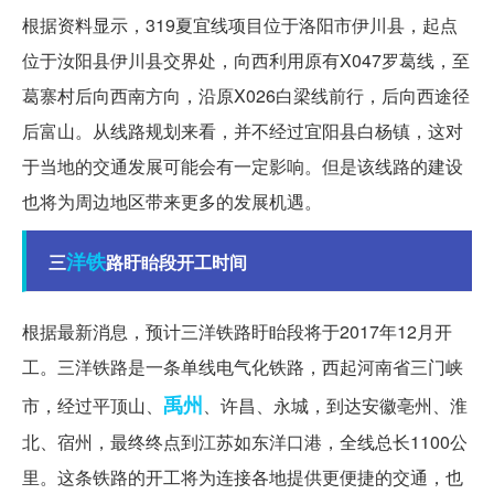
根据资料显示，319夏宜线项目位于洛阳市伊川县，起点
位于汝阳县伊川县交界处，向西利用原有X047罗葛线，至
葛寨村后向西南方向，沿原X026白梁线前行，后向西途径
后富山。从线路规划来看，并不经过宜阳县白杨镇，这对
于当地的交通发展可能会有一定影响。但是该线路的建设
也将为周边地区带来更多的发展机遇。
洋铁
三
路盱眙段开工时间
根据最新消息，预计三洋铁路盱眙段将于2017年12月开
工。三洋铁路是一条单线电气化铁路，西起河南省三门峡
禹州
市，经过平顶山、
、许昌、永城，到达安徽亳州、淮
北、宿州，最终终点到江苏如东洋口港，全线总长1100公
里。这条铁路的开工将为连接各地提供更便捷的交通，也