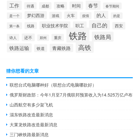
工作
春节
时间
攻略
待遇
成都
春节期间
的人
梦幻西游
火车
游戏
疫情
是一个
的是
自己的
职业技术学院
职工
线路
西安
第一条
铁路
铁路局
还不
诗人
重庆
郑州
高铁
铁路运输
青藏铁路
铁道
猜你想看的文章
联想台式电脑哪种好（联想台式电脑哪款好）
俄罗斯财政部：今年1月至7月俄联邦预算收入为14.525万亿卢布
山西航空有多少架飞机
淄东铁路改造最新消息
大莱龙铁路改造最新消息
三门峡铁路最新消息