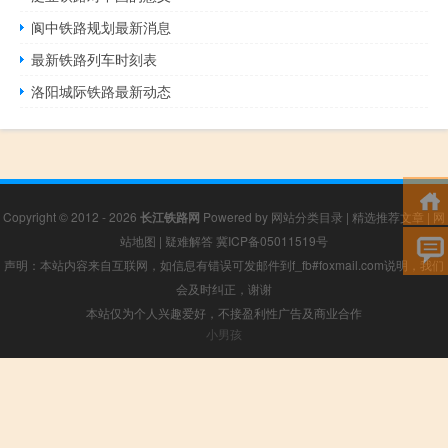
阆中铁路规划最新消息
最新铁路列车时刻表
洛阳城际铁路最新动态
Copyright © 2012 - 2026
长江铁路网
Powered by
网站分类目录
|
精选推荐文章
|
网
站地图
|
疑难解答
冀ICP备05011519号
声明：本站内容来自互联网，如信息有错误可发邮件到f_fb#foxmail.com说明，我们
会及时纠正，谢谢
本站仅为个人兴趣爱好，不接盈利性广告及商业合作
小男孩