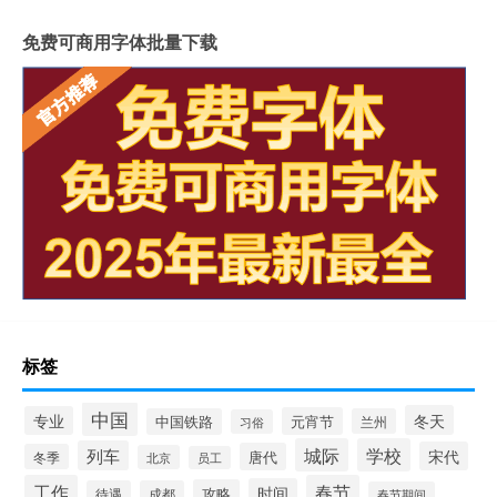
免费可商用字体批量下载
标签
中国
冬天
专业
元宵节
中国铁路
兰州
习俗
城际
学校
列车
宋代
唐代
冬季
北京
员工
工作
春节
时间
攻略
待遇
成都
春节期间