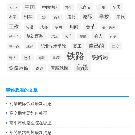
中国
冬天
专业
元宵节
中国铁路
兰州
习俗
城际
学校
列车
宋代
唐代
冬季
北京
员工
工作
春节
时间
攻略
待遇
成都
春节期间
的人
梦幻西游
火车
游戏
疫情
是一个
的是
自己的
职业技术学院
职工
线路
西安
第一条
铁路
铁路局
还不
诗人
重庆
郑州
高铁
铁路运输
青藏铁路
铁道
猜你想看的文章
利辛城际铁路最新动态
高空抛物要如何处罚
南阳市铁路医院在哪里
莱芜铁路规划最新消息