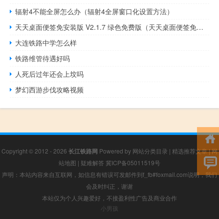
辐射4不能全屏怎么办（辐射4全屏窗口化设置方法）
天天桌面便签免安装版 V2.1.7 绿色免费版（天天桌面便签免安装版 V2.1.7 绿色免费版功能简介）
大连铁路中学怎么样
铁路维管待遇好吗
人死后过年还会上坟吗
梦幻西游步伐攻略视频
Copyright © 2012 - 2026
长江铁路网
Powered by
网站分类目录
|
精选推荐文章
|
网
站地图
|
疑难解答
冀ICP备05011519号
声明：本站内容来自互联网，如信息有错误可发邮件到f_fb#foxmail.com说明，我们
会及时纠正，谢谢
本站仅为个人兴趣爱好，不接盈利性广告及商业合作
小男孩