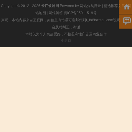
Copyright © 2012 - 2026
长江铁路网
Powered by
网站分类目录
|
精选推荐文章
|
网
站地图
|
疑难解答
冀ICP备05011519号
声明：本站内容来自互联网，如信息有错误可发邮件到f_fb#foxmail.com说明，我们
会及时纠正，谢谢
本站仅为个人兴趣爱好，不接盈利性广告及商业合作
小男孩