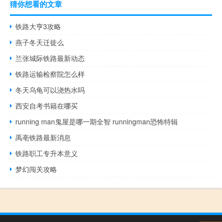
猜你想看的文章
铁路大亨3攻略
燕子冬天迁徙么
兰张城际铁路最新动态
铁路运输检察院怎么样
冬天乌龟可以浇热水吗
西安自考书籍在哪买
running man鬼屋是哪一期全智 runningman恐怖特辑
禹亳铁路最新消息
铁路职工专升本意义
梦幻闯关攻略