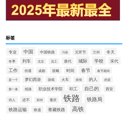
标签
中国
冬天
专业
元宵节
中国铁路
兰州
习俗
城际
学校
列车
宋代
唐代
冬季
北京
员工
工作
春节
时间
攻略
待遇
成都
春节期间
的人
梦幻西游
火车
游戏
疫情
是一个
的是
自己的
职业技术学院
职工
线路
西安
第一条
铁路
铁路局
还不
诗人
重庆
郑州
高铁
铁路运输
青藏铁路
铁道