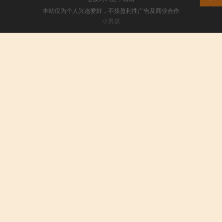
本站仅为个人兴趣爱好，不接盈利性广告及商业合作
小男孩