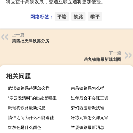
将受益于高铁发展，交通互联互通将更加便捷。
网络标签：
平塘
铁路
黎平
上一篇
第四批天津铁路分房
下一篇
岳九铁路最新规划图
相关问题
武汉铁路局待遇怎么样
南昌铁路局怎么样
“寒云发清叫”的出处是哪里
过年后会不会涨工资
鹰瑞梅铁路最新消息
梦幻西游帮派找谁
情侣之间为什么不能送鞋
冷冻元宵怎么炸元宵
红灰色是什么颜色
兰厦铁路最新消息