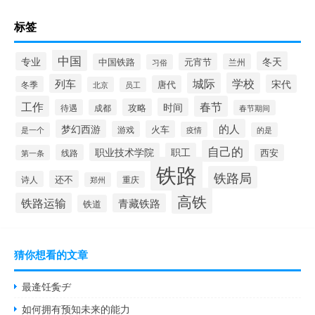
标签
中国
冬天
专业
元宵节
中国铁路
兰州
习俗
城际
学校
列车
宋代
唐代
冬季
北京
员工
工作
春节
时间
攻略
待遇
成都
春节期间
的人
梦幻西游
火车
游戏
疫情
是一个
的是
自己的
职业技术学院
职工
线路
西安
第一条
铁路
铁路局
还不
诗人
重庆
郑州
高铁
铁路运输
青藏铁路
铁道
猜你想看的文章
最逄饪夤ヂ
如何拥有预知未来的能力