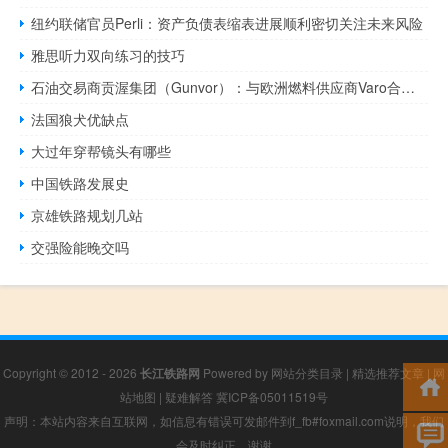
纽约联储官员Perli：资产负债表缩表进展顺利密切关注未来风险
雅思听力双向练习的技巧
石油交易商贡渥集团（Gunvor）：与欧洲燃料供应商Varo合作在鹿特丹进行可持续航空燃料生产预计生产将于2026年第四季度开始
法国狼犬优缺点
大过年穿帮镜头有哪些
中国铁路发展史
京雄铁路规划几站
交强险能晚交吗
Copyright © 2012 - 2026
长江铁路网
Powered by
网站分类目录
|
精选推荐文章
|
网
站地图
|
疑难解答
冀ICP备05011519号
声明：本站内容来自互联网，如信息有错误可发邮件到f_fb#foxmail.com说明，我们
会及时纠正，谢谢