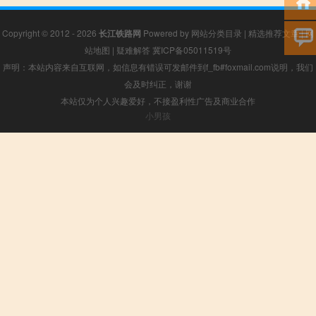
Copyright © 2012 - 2026
长江铁路网
Powered by
网站分类目录
|
精选推荐文章
|
网
站地图
|
疑难解答
冀ICP备05011519号
声明：本站内容来自互联网，如信息有错误可发邮件到f_fb#foxmail.com说明，我们
会及时纠正，谢谢
本站仅为个人兴趣爱好，不接盈利性广告及商业合作
小男孩