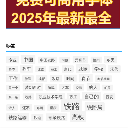
标签
中国
冬天
专业
元宵节
中国铁路
兰州
习俗
城际
学校
列车
宋代
唐代
冬季
北京
员工
工作
春节
时间
攻略
待遇
成都
春节期间
的人
梦幻西游
火车
游戏
疫情
是一个
的是
自己的
职业技术学院
职工
线路
西安
第一条
铁路
铁路局
还不
诗人
重庆
郑州
高铁
铁路运输
青藏铁路
铁道