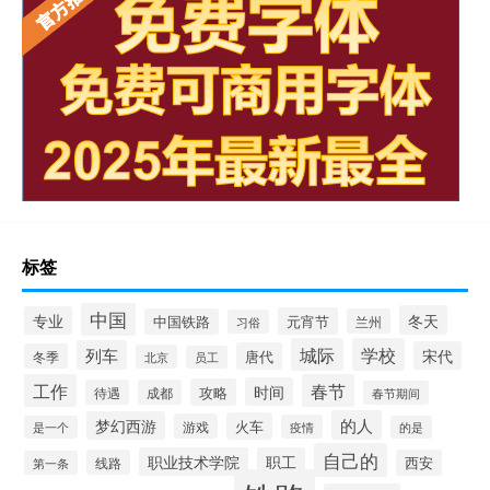
标签
中国
冬天
专业
元宵节
中国铁路
兰州
习俗
城际
学校
列车
宋代
唐代
冬季
北京
员工
工作
春节
时间
攻略
待遇
成都
春节期间
的人
梦幻西游
火车
游戏
疫情
是一个
的是
自己的
职业技术学院
职工
线路
西安
第一条