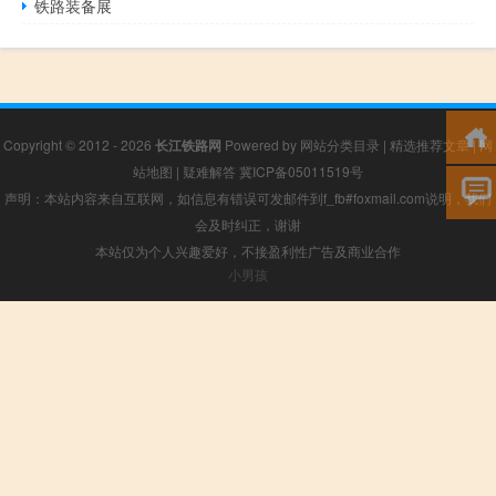
铁路装备展
Copyright © 2012 - 2026
长江铁路网
Powered by
网站分类目录
|
精选推荐文章
|
网
站地图
|
疑难解答
冀ICP备05011519号
声明：本站内容来自互联网，如信息有错误可发邮件到f_fb#foxmail.com说明，我们
会及时纠正，谢谢
本站仅为个人兴趣爱好，不接盈利性广告及商业合作
小男孩