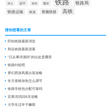
铁路
铁路局
还不
诗人
重庆
郑州
高铁
铁路运输
青藏铁路
铁道
猜你想看的文章
盱眙铁路最新消息
荆岳铁路最新进展
“日从事诗酒间”的出处是哪里
铁路纠纷吧
梦幻西游凤凰出装攻略
冬天座椅加热怎么调节
铁路学校包分配可靠吗
宾果消消226关攻略
大学生过年干嘛呢