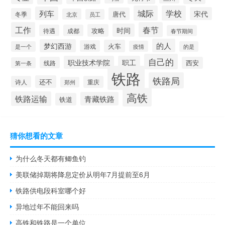
城际
学校
列车
宋代
唐代
冬季
北京
员工
工作
春节
时间
攻略
待遇
成都
春节期间
的人
梦幻西游
火车
游戏
疫情
是一个
的是
自己的
职业技术学院
职工
线路
西安
第一条
铁路
铁路局
还不
诗人
重庆
郑州
高铁
铁路运输
青藏铁路
铁道
猜你想看的文章
为什么冬天都有鲫鱼钓
美联储掉期将降息定价从明年7月提前至6月
铁路供电段科室哪个好
异地过年不能回来吗
高铁和铁路是一个单位