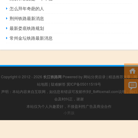
怎么拜年奇葩的人
荆州铁路最新消息
最新娄底铁路规划
常州金坛铁路最新消息
Copyright © 2012 - 2026
长江铁路网
Powered by
网站分类目录
|
精选推荐文章
|
网
站地图
|
疑难解答
冀ICP备05011519号
声明：本站内容来自互联网，如信息有错误可发邮件到f_fb#foxmail.com说明，我们
会及时纠正，谢谢
本站仅为个人兴趣爱好，不接盈利性广告及商业合作
小男孩