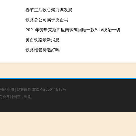
春节过后收心聚力谋发展
铁路总公司属于央企吗
2021年劳斯莱斯库里南试驾回顾一款SUV统治一切
黄百铁路最新消息
铁路维管待遇好吗
网站地图
|
疑难解答
冀ICP备05011519号
，我们会及时纠正，谢谢