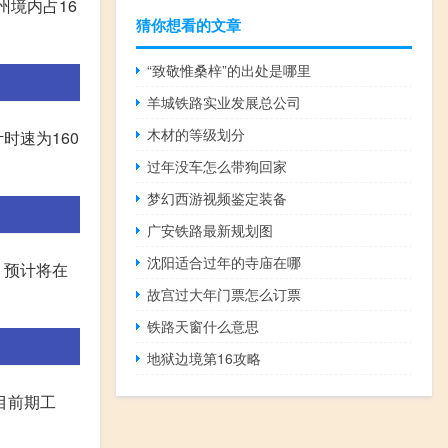
州境内占16
猜你想看的文章
“致敬惟桑梓”的出处是哪里
羊城铁路实业发展总公司
木材的等级划分
时速为160
过年没车怎么带狗回家
梦幻西游视频鉴定装备
广安铁路最新规划图
沈阳适合过年的寺庙在哪
。预计将在
故宫过大年门票怎么订票
铁路天窗什么意思
地狱边境第16攻略
目前期工