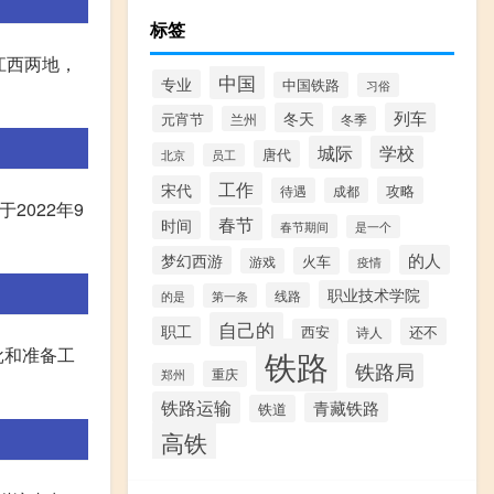
标签
江西两地，
中国
专业
中国铁路
习俗
冬天
列车
元宵节
兰州
冬季
城际
学校
唐代
北京
员工
工作
宋代
攻略
待遇
成都
2022年9
春节
时间
春节期间
是一个
的人
梦幻西游
火车
游戏
疫情
职业技术学院
线路
第一条
的是
自己的
职工
还不
西安
诗人
铁路
批和准备工
铁路局
重庆
郑州
铁路运输
青藏铁路
铁道
高铁