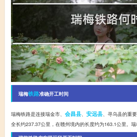
铁路
瑞梅
准确开工时间
会昌县
安远县
瑞梅铁路是连接瑞金市、
、
、寻乌县的重要
全长约237.37公里，在赣州境内的长度约为163.1公