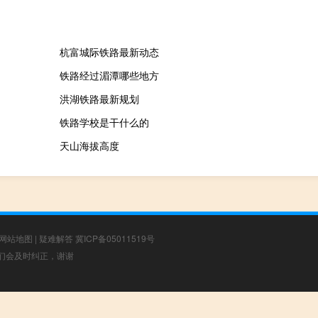
杭富城际铁路最新动态
铁路经过湄潭哪些地方
洪湖铁路最新规划
铁路学校是干什么的
天山海拔高度
网站地图
|
疑难解答
冀ICP备05011519号
，我们会及时纠正，谢谢