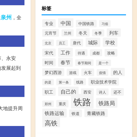
标签
泉州
达
，全
中国
专业
中国铁路
习俗
冬天
列车
元宵节
兰州
冬季
城际
学校
唐代
北京
员工
工作
宋代
攻略
待遇
成都
市、永安
春节
时间
春节期间
是一个
的发展起到
的人
梦幻西游
火车
游戏
疫情
职业技术学院
线路
第一条
的是
自己的
职工
还不
西安
诗人
铁路
铁路局
重庆
郑州
大地提升周
铁路运输
青藏铁路
铁道
高铁