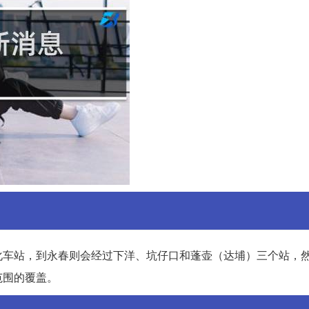
化车站，到永春则会经过下洋、坑仔口和蓬壶（达埔）三个站，
范围的覆盖。