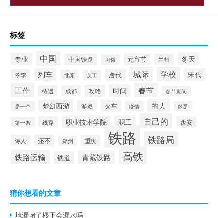
标签
中国
冬天
专业
元宵节
中国铁路
兰州
习俗
城际
学校
列车
宋代
唐代
冬季
北京
员工
工作
春节
时间
攻略
待遇
成都
春节期间
的人
梦幻西游
火车
游戏
疫情
是一个
的是
自己的
职业技术学院
职工
线路
西安
第一条
铁路
铁路局
还不
诗人
重庆
郑州
高铁
铁路运输
青藏铁路
铁道
猜你想看的文章
地漏堵了楼下会漏水吗