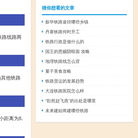
猜你想看的文章
叙毕铁路途径哪些乡镇
丹寨铁路何时开工
铁路线路两
铁路行政是做什么的
国王的恩赐阴暗面 攻略
地理铁路线怎么背
量子美食攻略
为其他铁路
铁路货运的发展趋势
大连铁路医院怎么样
“欻然赵飞燕”的出处是哪里
未来建始将建哪些铁路
距离为5.