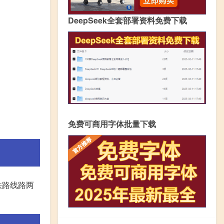
DeepSeek全套部署资料免费下载
免费可商用字体批量下载
铁路线路两