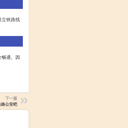
设立铁路线
全畅通。因
下一篇
铁路公安吧