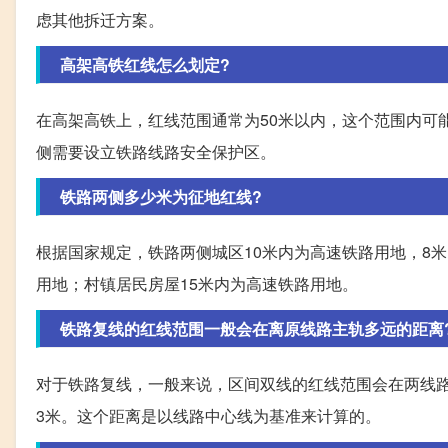
虑其他拆迁方案。
高架高铁红线怎么划定?
在高架高铁上，红线范围通常为50米以内，这个范围内可
侧需要设立铁路线路安全保护区。
铁路两侧多少米为征地红线?
根据国家规定，铁路两侧城区10米内为高速铁路用地，8米
用地；村镇居民房屋15米内为高速铁路用地。
铁路复线的红线范围一般会在离原线路主轨多远的距离
对于铁路复线，一般来说，区间双线的红线范围会在两线路
3米。这个距离是以线路中心线为基准来计算的。