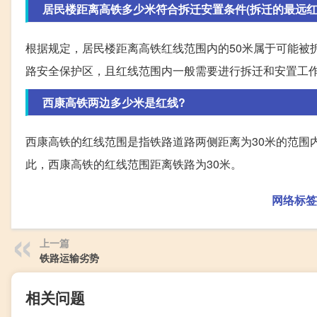
居民楼距离高铁多少米符合拆迁安置条件(拆迁的最远红线
根据规定，居民楼距离高铁红线范围内的50米属于可能被
路安全保护区，且红线范围内一般需要进行拆迁和安置工
西康高铁两边多少米是红线?
西康高铁的红线范围是指铁路道路两侧距离为30米的范围
此，西康高铁的红线范围距离铁路为30米。
网络标签
上一篇
铁路运输劣势
相关问题