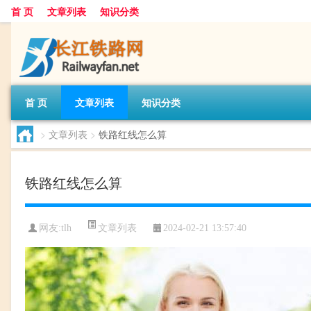
首 页
文章列表
知识分类
首 页
文章列表
知识分类
>
文章列表
>
铁路红线怎么算
铁路红线怎么算
文章列表
网友:
tlh
2024-02-21 13:57:40