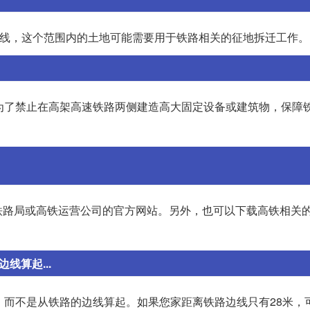
划线，这个范围内的土地可能需要用于铁路相关的征地拆迁工作。
为了禁止在高架高速铁路两侧建造高大固定设备或建筑物，保障
铁路局或高铁运营公司的官方网站。另外，也可以下载高铁相关
线算起...
，而不是从铁路的边线算起。如果您家距离铁路边线只有28米，