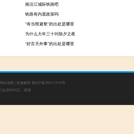
南沿江城际铁路吧
铁路有内退政策吗
“有当熊避辇”的出处是哪里
为什么大年三十叫除夕之夜
“好言天外事”的出处是哪里
网站地图
|
疑难解答
冀ICP备05011519号
，我们会及时纠正，谢谢