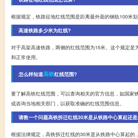
根据规定，铁路征地红线范围是距离最外面的钢轨100米
高速铁路多少米为红线?
对于高架高速铁路，两侧的红线范围为15米。这个规定是
和正常使用。
高铁
怎么样知道
红线范围?
要了解高铁红线范围，可以查询相关的官方信息，如国家
或咨询当地相关部门，以获取准确的红线范围信息。
请教一个问题高铁拆迁红线30米是从铁路中心算起还是边
根据法律规定，高铁拆迁红线的30米是从铁路中心算起的