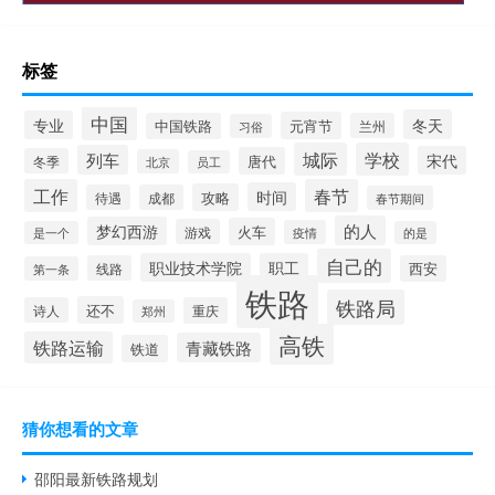
标签
中国
冬天
专业
元宵节
中国铁路
兰州
习俗
城际
学校
列车
宋代
唐代
冬季
北京
员工
工作
春节
时间
攻略
待遇
成都
春节期间
的人
梦幻西游
火车
游戏
疫情
是一个
的是
自己的
职业技术学院
职工
线路
西安
第一条
铁路
铁路局
还不
诗人
重庆
郑州
高铁
铁路运输
青藏铁路
铁道
猜你想看的文章
邵阳最新铁路规划