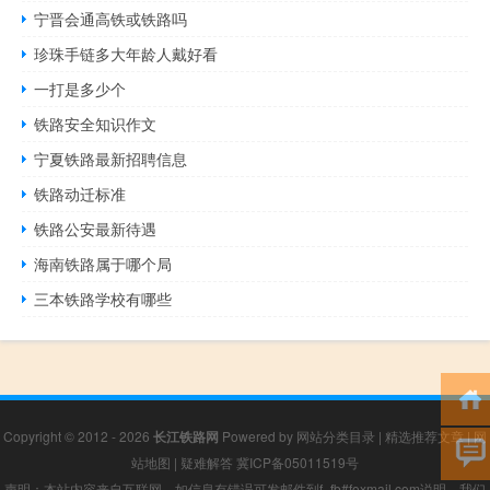
宁晋会通高铁或铁路吗
珍珠手链多大年龄人戴好看
一打是多少个
铁路安全知识作文
宁夏铁路最新招聘信息
铁路动迁标准
铁路公安最新待遇
海南铁路属于哪个局
三本铁路学校有哪些
Copyright © 2012 - 2026
长江铁路网
Powered by
网站分类目录
|
精选推荐文章
|
网
站地图
|
疑难解答
冀ICP备05011519号
声明：本站内容来自互联网，如信息有错误可发邮件到f_fb#foxmail.com说明，我们