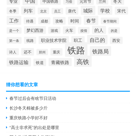
中国
冬天
专业
元宵节
中国铁路
兰州
习俗
城际
学校
列车
宋代
唐代
冬季
北京
员工
工作
春节
时间
攻略
待遇
成都
春节期间
的人
梦幻西游
火车
游戏
疫情
是一个
的是
自己的
职业技术学院
职工
线路
西安
第一条
铁路
铁路局
还不
诗人
重庆
郑州
高铁
铁路运输
青藏铁路
铁道
猜你想看的文章
春节过后会有啥节日活动
长沙冬天棉被多少斤
重庆铁路小学好不好
“高士非求死”的出处是哪里