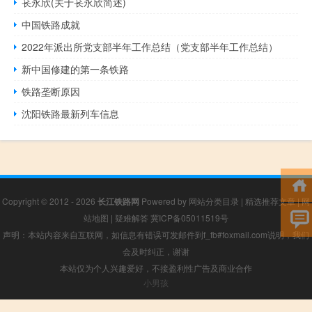
苌永欣(关于苌永欣简述)
中国铁路成就
2022年派出所党支部半年工作总结（党支部半年工作总结）
新中国修建的第一条铁路
铁路垄断原因
沈阳铁路最新列车信息
Copyright © 2012 - 2026
长江铁路网
Powered by
网站分类目录
|
精选推荐文章
|
网
站地图
|
疑难解答
冀ICP备05011519号
声明：本站内容来自互联网，如信息有错误可发邮件到f_fb#foxmail.com说明，我们
会及时纠正，谢谢
本站仅为个人兴趣爱好，不接盈利性广告及商业合作
小男孩