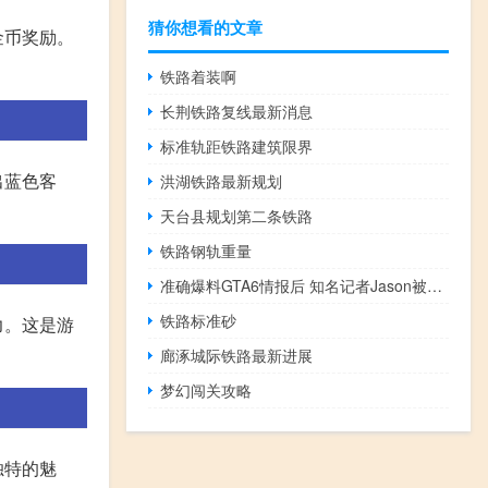
猜你想看的文章
金币奖励。
铁路着装啊
长荆铁路复线最新消息
标准轨距铁路建筑限界
出蓝色客
洪湖铁路最新规划
天台县规划第二条铁路
铁路钢轨重量
准确爆料GTA6情报后 知名记者Jason被玩家捧上神坛
铁路标准砂
力。这是游
廊涿城际铁路最新进展
梦幻闯关攻略
独特的魅