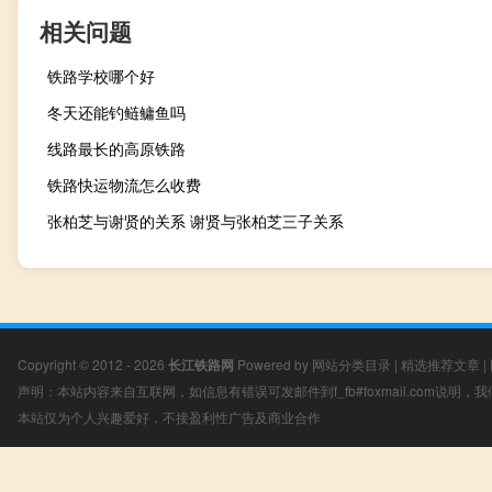
相关问题
铁路学校哪个好
冬天还能钓鲢鳙鱼吗
线路最长的高原铁路
铁路快运物流怎么收费
张柏芝与谢贤的关系 谢贤与张柏芝三子关系
Copyright © 2012 - 2026
长江铁路网
Powered by
网站分类目录
|
精选推荐文章
|
声明：本站内容来自互联网，如信息有错误可发邮件到f_fb#foxmail.com说明
本站仅为个人兴趣爱好，不接盈利性广告及商业合作