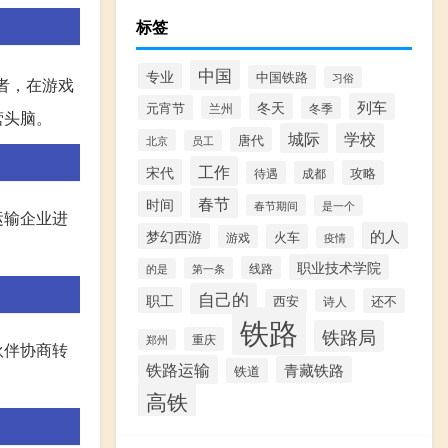
标签
中国
专业
中国铁路
习俗
者，在游戏
冬天
列车
元宵节
兰州
冬季
营头脑。
城际
学校
唐代
北京
员工
工作
宋代
攻略
待遇
成都
春节
时间
春节期间
是一个
运输企业进
的人
梦幻西游
火车
游戏
疫情
职业技术学院
线路
第一条
的是
自己的
职工
还不
西安
诗人
铁路
铁路局
重庆
郑州
伙伴协商转
铁路运输
青藏铁路
铁道
高铁