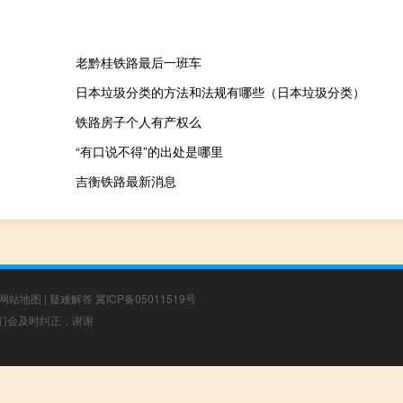
老黔桂铁路最后一班车
日本垃圾分类的方法和法规有哪些（日本垃圾分类）
铁路房子个人有产权么
“有口说不得”的出处是哪里
吉衡铁路最新消息
网站地图
|
疑难解答
冀ICP备05011519号
，我们会及时纠正，谢谢