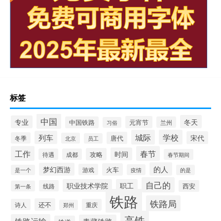
标签
中国
冬天
专业
元宵节
中国铁路
兰州
习俗
城际
学校
列车
宋代
唐代
冬季
北京
员工
工作
春节
时间
攻略
待遇
成都
春节期间
的人
梦幻西游
火车
游戏
疫情
是一个
的是
自己的
职业技术学院
职工
线路
西安
第一条
铁路
铁路局
还不
诗人
重庆
郑州
高铁