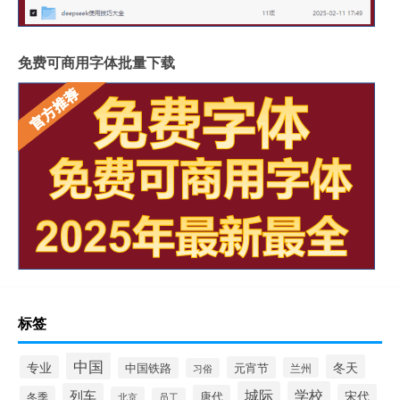
免费可商用字体批量下载
标签
中国
冬天
专业
元宵节
中国铁路
兰州
习俗
城际
学校
列车
宋代
唐代
冬季
北京
员工