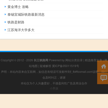
黄金博士 攻略
泰锡宜城际铁路最新消息
铁路是财路
江苏海洋大学多大
Copyright © 2012 - 2026
长江铁路网
Powered by
网站分类目录
|
精选推荐文章
|
网
站地图
|
疑难解答
冀ICP备05011519号
声明：本站内容来自互联网，如信息有错误可发邮件到f_fb#foxmail.com说明，我们
会及时纠正，谢谢
本站仅为个人兴趣爱好，不接盈利性广告及商业合作
小男孩