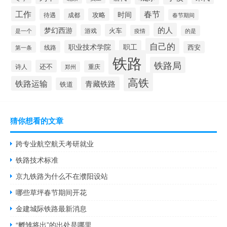
工作
春节
时间
攻略
待遇
成都
春节期间
的人
梦幻西游
火车
游戏
疫情
是一个
的是
自己的
职业技术学院
职工
线路
西安
第一条
铁路
铁路局
还不
诗人
重庆
郑州
高铁
铁路运输
青藏铁路
铁道
猜你想看的文章
跨专业航空航天考研就业
铁路技术标准
京九铁路为什么不在濮阳设站
哪些草坪春节期间开花
金建城际铁路最新消息
“孵雏将出”的出处是哪里