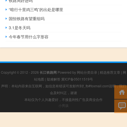
铁路局好进吗
“暗行十里鸡三鸣”的出处是哪里
国恒铁路有望重组吗
3.1是冬天吗
今年春节用什么字形容
Copyright © 2012 - 2026
长江铁路网
Powered by
网站分类目录
|
精选推荐文章
|
网
站地图
|
疑难解答
冀ICP备05011519号
声明：本站内容来自互联网，如信息有错误可发邮件到f_fb#foxmail.com说明，我们
会及时纠正，谢谢
本站仅为个人兴趣爱好，不接盈利性广告及商业合作
小男孩