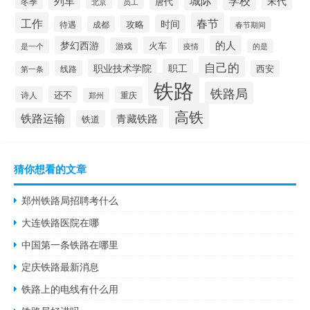
列车
宋代
唐代
冬季
北京
员工
工作
春节
时间
攻略
待遇
成都
春节期间
的人
梦幻西游
火车
游戏
疫情
是一个
的是
自己的
职业技术学院
职工
线路
西安
第一条
铁路
铁路局
还不
诗人
重庆
郑州
高铁
铁路运输
青藏铁路
铁道
猜你想看的文章
郑州铁路局招聘考什么
大连铁路医院在哪
中国第一条铁路在哪里
定庆铁路最新消息
铁路上的电线有什么用