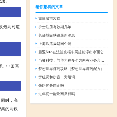
便捷。
猜你想看的文章
重建城市攻略
铁最高时速
护士注册有效期几年
长邵城际铁路最新消息
上海铁路局是国企吗
起亚Niro在法兰克福车展提前浮出水面它正式亮相
当虹科技：与华为在多个方向有业务合作是华为星闪联盟成员
择。中国高
梦想世界炼药攻略（梦想世界炼药配方）
旁组词和拼音（旁组词）
铁路局是国企吗
过年初一能吃南瓜籽吗
。同时，高
密集的高铁