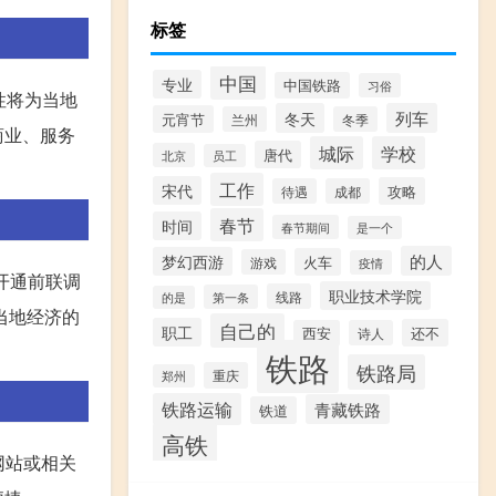
标签
中国
专业
中国铁路
习俗
性将为当地
冬天
列车
元宵节
兰州
冬季
商业、服务
城际
学校
唐代
北京
员工
工作
宋代
攻略
待遇
成都
春节
时间
春节期间
是一个
的人
梦幻西游
火车
游戏
疫情
开通前联调
职业技术学院
线路
第一条
的是
当地经济的
自己的
职工
还不
西安
诗人
铁路
铁路局
重庆
郑州
铁路运输
青藏铁路
铁道
高铁
网站或相关