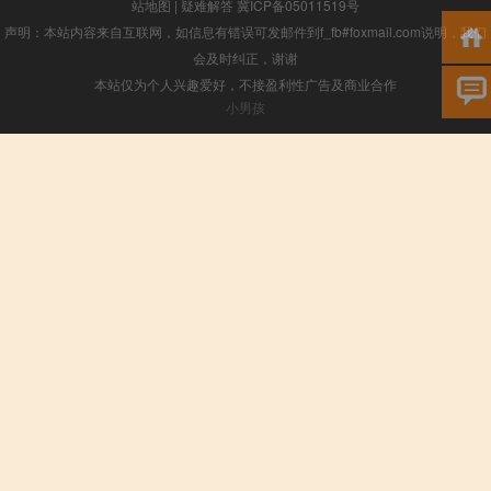
站地图
|
疑难解答
冀ICP备05011519号
声明：本站内容来自互联网，如信息有错误可发邮件到f_fb#foxmail.com说明，我们
会及时纠正，谢谢
本站仅为个人兴趣爱好，不接盈利性广告及商业合作
小男孩