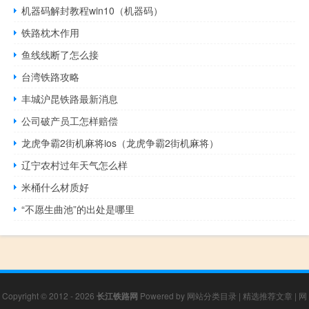
机器码解封教程win10（机器码）
铁路枕木作用
鱼线线断了怎么接
台湾铁路攻略
丰城沪昆铁路最新消息
公司破产员工怎样赔偿
龙虎争霸2街机麻将ios（龙虎争霸2街机麻将）
辽宁农村过年天气怎么样
米桶什么材质好
“不愿生曲池”的出处是哪里
Copyright © 2012 - 2026
长江铁路网
Powered by
网站分类目录
|
精选推荐文章
|
网