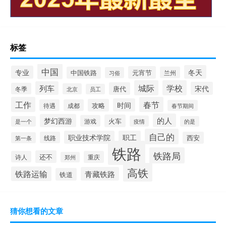
标签
中国
冬天
专业
元宵节
中国铁路
兰州
习俗
城际
学校
列车
宋代
唐代
冬季
北京
员工
工作
春节
时间
攻略
待遇
成都
春节期间
的人
梦幻西游
火车
游戏
疫情
是一个
的是
自己的
职业技术学院
职工
线路
西安
第一条
铁路
铁路局
还不
诗人
重庆
郑州
高铁
铁路运输
青藏铁路
铁道
猜你想看的文章