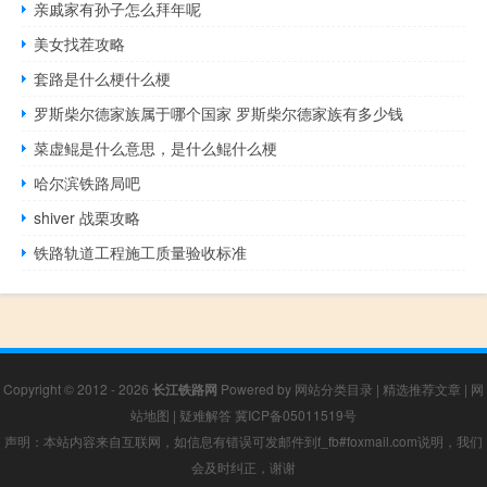
亲戚家有孙子怎么拜年呢
美女找茬攻略
套路是什么梗什么梗
罗斯柴尔德家族属于哪个国家 罗斯柴尔德家族有多少钱
菜虚鲲是什么意思，是什么鲲什么梗
哈尔滨铁路局吧
shiver 战栗攻略
铁路轨道工程施工质量验收标准
Copyright © 2012 - 2026
长江铁路网
Powered by
网站分类目录
|
精选推荐文章
|
网
站地图
|
疑难解答
冀ICP备05011519号
声明：本站内容来自互联网，如信息有错误可发邮件到f_fb#foxmail.com说明，我们
会及时纠正，谢谢