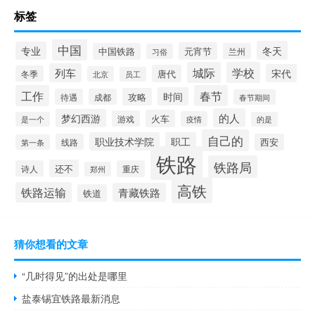
标签
中国
冬天
专业
元宵节
中国铁路
兰州
习俗
城际
学校
列车
宋代
唐代
冬季
北京
员工
工作
春节
时间
攻略
待遇
成都
春节期间
的人
梦幻西游
火车
游戏
疫情
是一个
的是
自己的
职业技术学院
职工
线路
西安
第一条
铁路
铁路局
还不
诗人
重庆
郑州
高铁
铁路运输
青藏铁路
铁道
猜你想看的文章
“几时得见”的出处是哪里
盐泰锡宜铁路最新消息