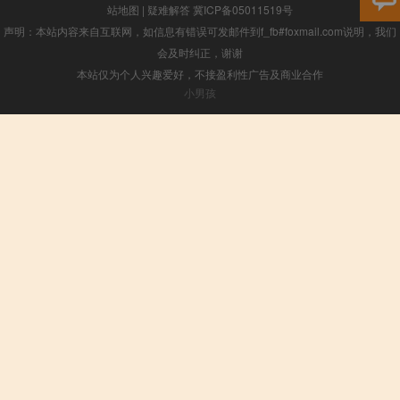
站地图
|
疑难解答
冀ICP备05011519号
声明：本站内容来自互联网，如信息有错误可发邮件到f_fb#foxmail.com说明，我们
会及时纠正，谢谢
本站仅为个人兴趣爱好，不接盈利性广告及商业合作
小男孩