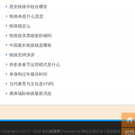
西安铁路学校在哪里
铁路dk是什么意思
铁路稳定么
铁路探亲票能签卧铺吗
中国最长铁路线是哪条
铁路竞聘演讲
拼多多春节运营模式是什么
单身狗过年最佳时间
当代教育与文化是c刊吗
廊涿城际铁路最新消息
Copyright © 2012 - 2026
长江铁路网
Powered by
网站分类目录
|
精选推荐文章
|
网