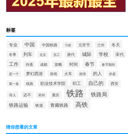
标签
中国
冬天
专业
元宵节
中国铁路
兰州
习俗
城际
学校
列车
宋代
唐代
冬季
北京
员工
工作
春节
时间
攻略
待遇
成都
春节期间
的人
梦幻西游
火车
游戏
疫情
是一个
的是
自己的
职业技术学院
职工
线路
西安
第一条
铁路
铁路局
还不
诗人
重庆
郑州
高铁
铁路运输
青藏铁路
铁道
猜你想看的文章