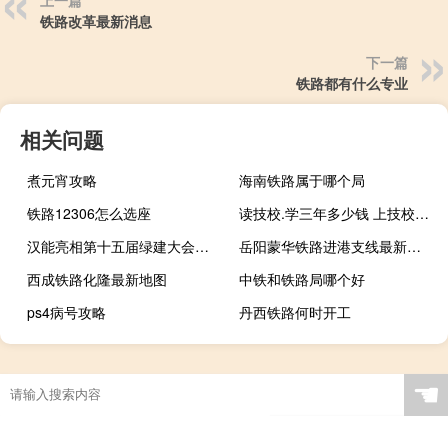
铁路改革最新消息
下一篇
铁路都有什么专业
相关问题
煮元宵攻略
海南铁路属于哪个局
铁路12306怎么选座
读技校.学三年多少钱 上技校需要多少钱
汉能亮相第十五届绿建大会，以薄膜太阳能技术开启建筑造能时代
岳阳蒙华铁路进港支线最新情况
西成铁路化隆最新地图
中铁和铁路局哪个好
ps4病号攻略
丹西铁路何时开工
☚