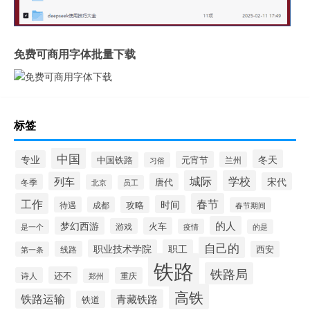
免费可商用字体批量下载
标签
中国
冬天
专业
元宵节
中国铁路
兰州
习俗
城际
学校
列车
宋代
唐代
冬季
北京
员工
工作
春节
时间
攻略
待遇
成都
春节期间
的人
梦幻西游
火车
游戏
疫情
是一个
的是
自己的
职业技术学院
职工
线路
西安
第一条
铁路
铁路局
还不
诗人
重庆
郑州
高铁
铁路运输
青藏铁路
铁道