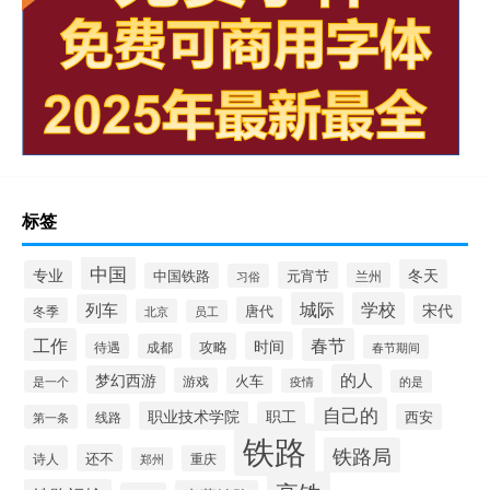
标签
中国
冬天
专业
元宵节
中国铁路
兰州
习俗
城际
学校
列车
宋代
唐代
冬季
北京
员工
工作
春节
时间
攻略
待遇
成都
春节期间
的人
梦幻西游
火车
游戏
疫情
是一个
的是
自己的
职业技术学院
职工
线路
西安
第一条
铁路
铁路局
还不
诗人
重庆
郑州