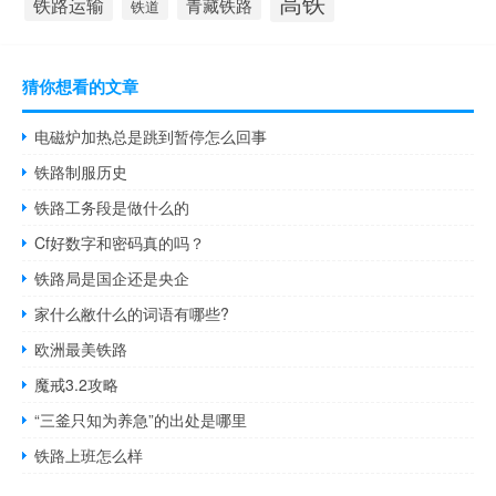
高铁
铁路运输
青藏铁路
铁道
猜你想看的文章
电磁炉加热总是跳到暂停怎么回事
铁路制服历史
铁路工务段是做什么的
Cf好数字和密码真的吗？
铁路局是国企还是央企
家什么敝什么的词语有哪些?
欧洲最美铁路
魔戒3.2攻略
“三釜只知为养急”的出处是哪里
铁路上班怎么样