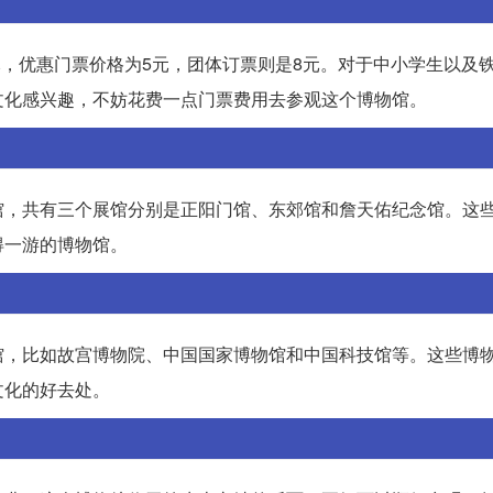
元，优惠门票价格为5元，团体订票则是8元。对于中小学生以及
文化感兴趣，不妨花费一点门票费用去参观这个博物馆。
馆，共有三个展馆分别是正阳门馆、东郊馆和詹天佑纪念馆。这
得一游的博物馆。
馆，比如故宫博物院、中国国家博物馆和中国科技馆等。这些博
文化的好去处。