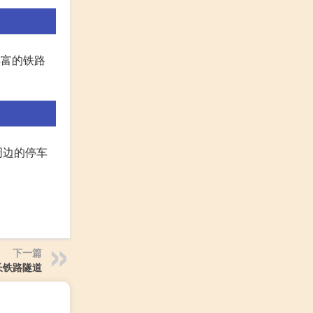
丰富的铁路
周边的停车
下一篇
长铁路隧道