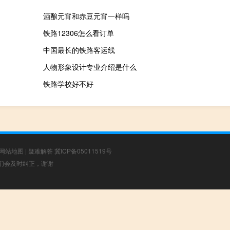
酒酿元宵和赤豆元宵一样吗
铁路12306怎么看订单
中国最长的铁路客运线
人物形象设计专业介绍是什么
铁路学校好不好
网站地图
|
疑难解答
冀ICP备05011519号
，我们会及时纠正，谢谢