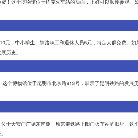
免费！这个博物馆位于约克火车站的后面，正好可以顺便参观。
人10元，中小学生、铁路职工和退休人员5元，特定人群免费。如
发展历史。
。这个博物馆位于昆明市北京路913号，展示了昆明铁路的发展
，位于天安门广场东南侧，原京奉铁路正阳门火车站的旧址。这
爱。