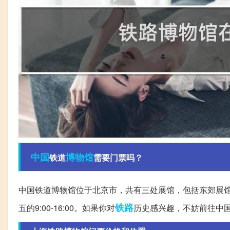
中国
博物馆
铁道
需要门票吗？
中国铁道博物馆位于北京市，共有三处展馆，包括东郊展
铁路
五的9:00-16:00。如果你对
历史感兴趣，不妨前往中