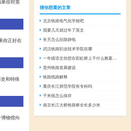
如果你对英
猜你想看的文章
北京铁路电气化学校吧
我要几天就过年了英文
冬天怎么祛除静电
果你正好在
武汉铁路职业技术学院在哪
一年级语文你想在彩虹桥上干什么教案（一年级语文你想在彩虹桥上干什么）
贵州铁路发展建设
铁路线路解释
历史和特殊
重庆长江师范学院有专科吗
干米线怎么保存
南京长江大桥铁路桥全长多少米
个博物馆向