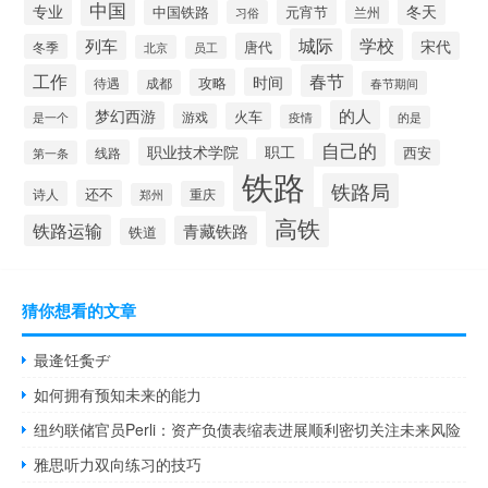
中国
冬天
专业
元宵节
中国铁路
兰州
习俗
城际
学校
列车
宋代
唐代
冬季
北京
员工
工作
春节
时间
攻略
待遇
成都
春节期间
的人
梦幻西游
火车
游戏
疫情
是一个
的是
自己的
职业技术学院
职工
线路
西安
第一条
铁路
铁路局
还不
诗人
重庆
郑州
高铁
铁路运输
青藏铁路
铁道
猜你想看的文章
最逄饪夤ヂ
如何拥有预知未来的能力
纽约联储官员Perli：资产负债表缩表进展顺利密切关注未来风险
雅思听力双向练习的技巧