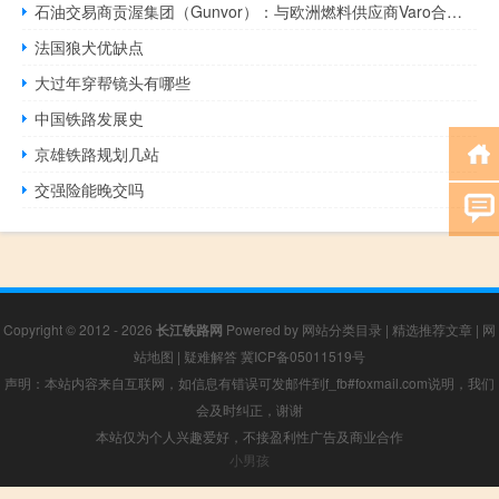
石油交易商贡渥集团（Gunvor）：与欧洲燃料供应商Varo合作在鹿特丹进行可持续航空燃料生产预计生产将于2026年第四季度开始
法国狼犬优缺点
大过年穿帮镜头有哪些
中国铁路发展史
京雄铁路规划几站
交强险能晚交吗
Copyright © 2012 - 2026
长江铁路网
Powered by
网站分类目录
|
精选推荐文章
|
网
站地图
|
疑难解答
冀ICP备05011519号
声明：本站内容来自互联网，如信息有错误可发邮件到f_fb#foxmail.com说明，我们
会及时纠正，谢谢
本站仅为个人兴趣爱好，不接盈利性广告及商业合作
小男孩