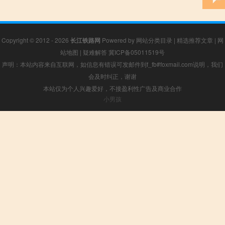
Copyright © 2012 - 2026
长江铁路网
Powered by
网站分类目录
|
精选推荐文章
|
网
站地图
|
疑难解答
冀ICP备05011519号
声明：本站内容来自互联网，如信息有错误可发邮件到f_fb#foxmail.com说明，我们
会及时纠正，谢谢
本站仅为个人兴趣爱好，不接盈利性广告及商业合作
小男孩