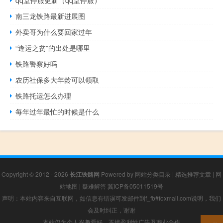
南三龙铁路最新进展图
外卖哥为什么要回家过年
“逢运之贫”的出处是哪里
铁路警察好吗
农历社保多大年龄可以领取
铁路托运怎么办理
每年过年最忙的时候是什么
Copyright © 2012 - 2026
长江铁路网
Powered by
网站分类目录
|
精选推荐文章
|
网
站地图
|
疑难解答
冀ICP备05011519号
声明：本站内容来自互联网，如信息有错误可发邮件到f_fb#foxmail.com说明，我们
会及时纠正，谢谢
本站仅为个人兴趣爱好，不接盈利性广告及商业合作