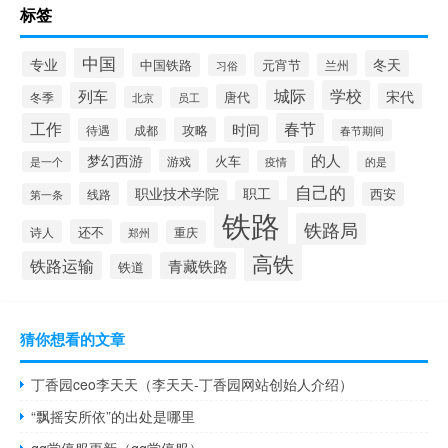
标签
中国
冬天
专业
元宵节
中国铁路
兰州
习俗
城际
学校
列车
宋代
唐代
冬季
北京
员工
工作
春节
时间
攻略
待遇
成都
春节期间
的人
梦幻西游
火车
游戏
疫情
是一个
的是
自己的
职业技术学院
职工
线路
西安
第一条
铁路
铁路局
还不
诗人
重庆
郑州
高铁
铁路运输
青藏铁路
铁道
猜你想看的文章
丁香园ceo李天天（李天天-丁香园网站创始人介绍）
“飘摇安所依”的出处是哪里
qq堂停服更新（qq堂停服）