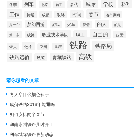
城际
学校
列车
宋代
唐代
冬季
北京
员工
工作
春节
时间
攻略
待遇
成都
春节期间
的人
梦幻西游
火车
游戏
疫情
是一个
的是
自己的
职业技术学院
职工
线路
西安
第一条
铁路
铁路局
还不
诗人
重庆
郑州
高铁
铁路运输
青藏铁路
铁道
猜你想看的文章
冬天穿什么颜色袜子
成蒲铁路2018年能通吗
如何安排两个春节
湖南永州铁路几时开工
利辛城际铁路最新动态