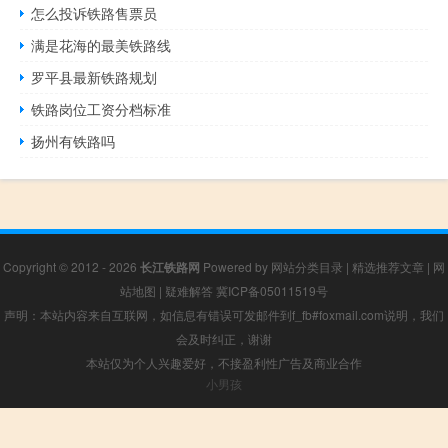
怎么投诉铁路售票员
满是花海的最美铁路线
罗平县最新铁路规划
铁路岗位工资分档标准
扬州有铁路吗
Copyright © 2012 - 2026
长江铁路网
Powered by
网站分类目录
|
精选推荐文章
|
网
站地图
|
疑难解答
冀ICP备05011519号
声明：本站内容来自互联网，如信息有错误可发邮件到f_fb#foxmail.com说明，我们
会及时纠正，谢谢
本站仅为个人兴趣爱好，不接盈利性广告及商业合作
小男孩