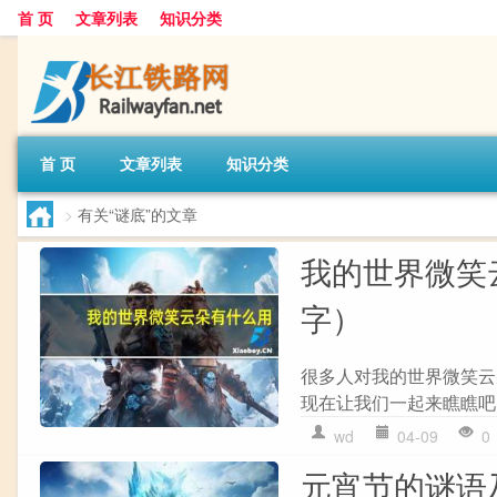
首 页
文章列表
知识分类
首 页
文章列表
知识分类
>
有关“谜底”的文章
我的世界微笑
字）
很多人对我的世界微笑云
现在让我们一起来瞧瞧吧！ 
wd
04-09
0
元宵节的谜语