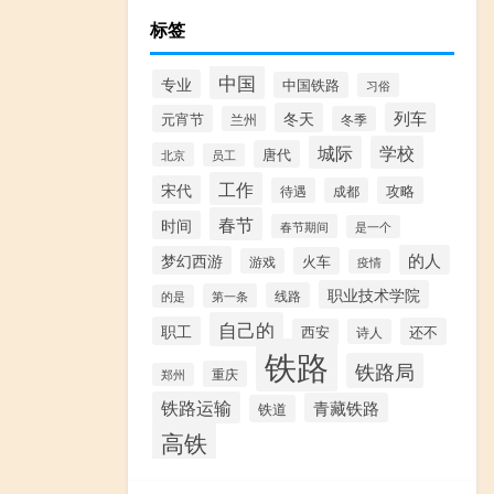
标签
中国
专业
中国铁路
习俗
冬天
列车
元宵节
兰州
冬季
城际
学校
唐代
北京
员工
工作
宋代
攻略
待遇
成都
春节
时间
春节期间
是一个
的人
梦幻西游
火车
游戏
疫情
职业技术学院
线路
第一条
的是
自己的
职工
还不
西安
诗人
铁路
铁路局
重庆
郑州
铁路运输
青藏铁路
铁道
高铁