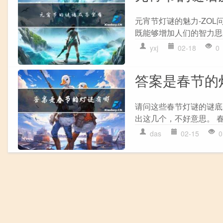
元宵节灯谜的魅力-ZO
既能够增加人们的智力思
yxj
02-18
0
答案是春节的
请问这些春节灯谜的谜底
出这几个，不好意思。 春
das
02-15
0