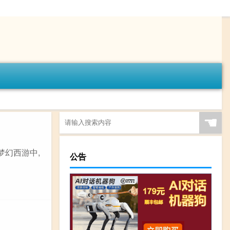
☚
梦幻西游中,
公告