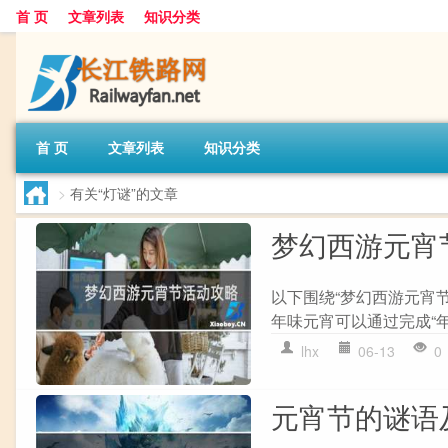
首 页
文章列表
知识分类
首 页
文章列表
知识分类
>
有关“灯谜”的文章
梦幻西游元宵
以下围绕“梦幻西游元宵节
年味元宵可以通过完成“年
lhx
06-13
0
元宵节的谜语