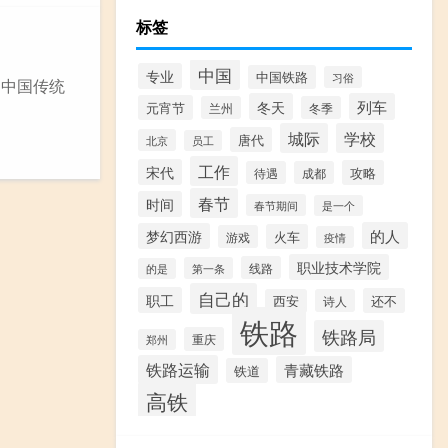
标签
中国
专业
中国铁路
习俗
是中国传统
冬天
列车
元宵节
兰州
冬季
城际
学校
唐代
北京
员工
工作
宋代
攻略
待遇
成都
春节
时间
春节期间
是一个
的人
梦幻西游
火车
游戏
疫情
职业技术学院
线路
第一条
的是
自己的
职工
还不
西安
诗人
铁路
铁路局
重庆
郑州
铁路运输
青藏铁路
铁道
高铁