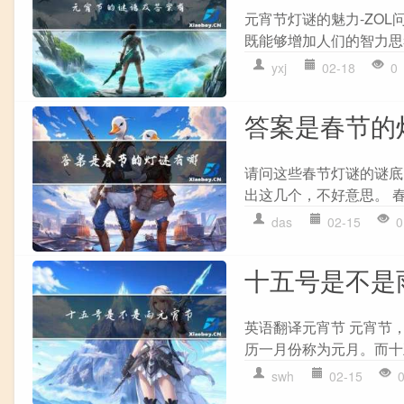
元宵节灯谜的魅力-ZO
既能够增加人们的智力思
yxj
02-18
0
答案是春节的
请问这些春节灯谜的谜底
出这几个，不好意思。 春
das
02-15
0
十五号是不是
英语翻译元宵节 元宵节
历一月份称为元月。而十
swh
02-15