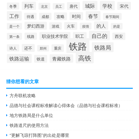
城际
学校
列车
宋代
唐代
冬季
北京
员工
工作
春节
时间
攻略
待遇
成都
春节期间
的人
梦幻西游
火车
游戏
疫情
是一个
的是
自己的
职业技术学院
职工
线路
西安
第一条
铁路
铁路局
还不
诗人
重庆
郑州
高铁
铁路运输
青藏铁路
铁道
猜你想看的文章
方舟联机攻略
品德与社会课程标准解读心得体会（品德与社会课程标准）
地方铁路局是什么单位
铁路道尺的使用方法
“更解飞琼打阵图”的出处是哪里