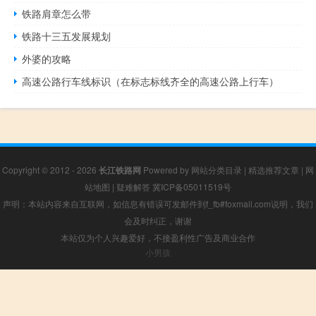
铁路肩章怎么带
铁路十三五发展规划
外婆的攻略
高速公路行车线标识（在标志标线齐全的高速公路上行车）
Copyright © 2012 - 2026
长江铁路网
Powered by
网站分类目录
|
精选推荐文章
|
网
站地图
|
疑难解答
冀ICP备05011519号
声明：本站内容来自互联网，如信息有错误可发邮件到f_fb#foxmail.com说明，我们
会及时纠正，谢谢
本站仅为个人兴趣爱好，不接盈利性广告及商业合作
小男孩