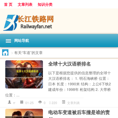
首 页
文章列表
知识分类
网站导航
>
有关“车道”的文章
全球十大汉语桥排名
以下是根据您提供的信息整理的全球十
大汉语桥排名： 1. 明石海峡桥 位置：
日本 长度：1990米 结构：上公6下铁2
建成年份：1998年 桁架结构 2. 大带桥
位置：...
rr
01-25
0
220
文章列表
电动车变道被后车撞是谁的责