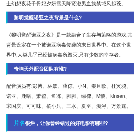
士幻想夜花千骨妃夕妍雪天降贤淑男血族禁域风起苍。
黎明觉醒诺亚之夜背景是什么?
《黎明觉醒诺亚之夜》是一款融合了生存与策略的游戏,其
背景设定在一个被诺亚病毒侵袭的末日世界中。在这个世
界中,人类几乎已经被病毒所毁灭,只有少数的幸存者。
奇响天外配音团队有谁?
配音演员有:彭博、林簌、薛倞、小N、秦且歌、杜冥鸦、
诺亚、鹿喑、萧翟、鱼冻、脚脚、绿律、M狼、kinsen、
宋国庆、可可味、橘小只、三水、夏至、溯浔、万景霆。
片名
很烂，让你曾经错过的好电影有哪些?