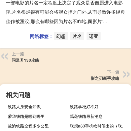
一部电影的片名一定程度上决定了观众是否自愿进入电影
院,片名很烂很有可能会将观众拒之门外,从而导致许多经典
佳作被湮没,那么有哪些因为片名不咋地,而影片“...
网络标签：
幻想
片名
诺亚
上一篇
问道升130攻略
下一篇
影之刃新手攻略
相关问题
铁路人身安全知识
铁路学校好不好
蒙华铁路是哪到哪里
禹亳铁路最新消息
兰渝铁路全程多少公里
联想a60手机啥时候出的（联想a60手机怎么样）