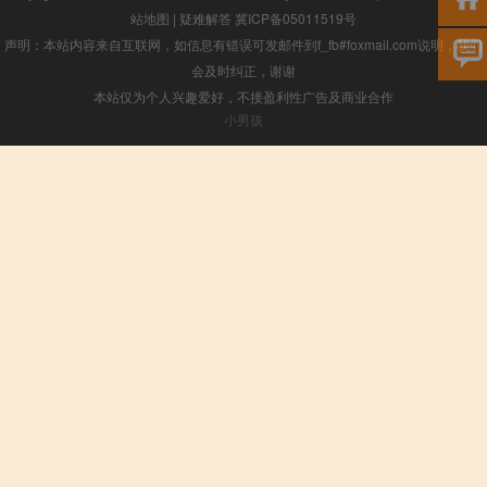
站地图
|
疑难解答
冀ICP备05011519号
声明：本站内容来自互联网，如信息有错误可发邮件到f_fb#foxmail.com说明，我们
会及时纠正，谢谢
本站仅为个人兴趣爱好，不接盈利性广告及商业合作
小男孩