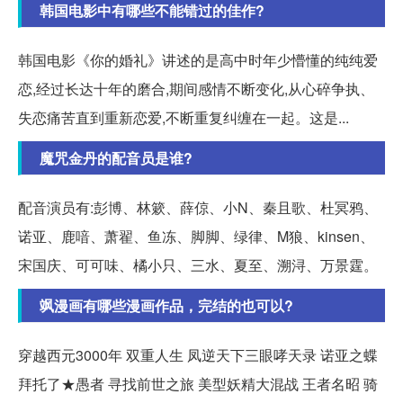
韩国电影中有哪些不能错过的佳作?
韩国电影《你的婚礼》讲述的是高中时年少懵懂的纯纯爱
恋,经过长达十年的磨合,期间感情不断变化,从心碎争执、
失恋痛苦直到重新恋爱,不断重复纠缠在一起。这是...
魔咒金丹的配音员是谁?
配音演员有:彭博、林簌、薛倞、小N、秦且歌、杜冥鸦、
诺亚、鹿喑、萧翟、鱼冻、脚脚、绿律、M狼、kinsen、
宋国庆、可可味、橘小只、三水、夏至、溯浔、万景霆。
飒漫画有哪些漫画作品，完结的也可以?
穿越西元3000年 双重人生 凤逆天下三眼哮天录 诺亚之蝶
拜托了★愚者 寻找前世之旅 美型妖精大混战 王者名昭 骑