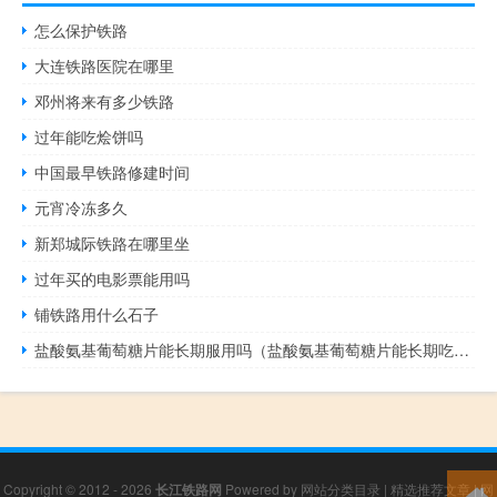
怎么保护铁路
大连铁路医院在哪里
邓州将来有多少铁路
过年能吃烩饼吗
中国最早铁路修建时间
元宵冷冻多久
新郑城际铁路在哪里坐
过年买的电影票能用吗
铺铁路用什么石子
盐酸氨基葡萄糖片能长期服用吗（盐酸氨基葡萄糖片能长期吃吗）
Copyright © 2012 - 2026
长江铁路网
Powered by
网站分类目录
|
精选推荐文章
|
网