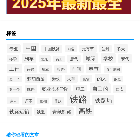
标签
中国
冬天
专业
元宵节
中国铁路
兰州
习俗
城际
学校
列车
宋代
唐代
冬季
北京
员工
工作
春节
时间
攻略
待遇
成都
春节期间
的人
梦幻西游
火车
游戏
疫情
是一个
的是
自己的
职业技术学院
职工
线路
西安
第一条
铁路
铁路局
还不
诗人
重庆
郑州
高铁
铁路运输
青藏铁路
铁道
猜你想看的文章