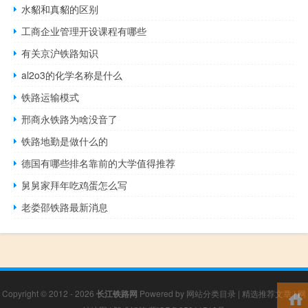
水貂和真貂的区别
工商企业管理开设课程有哪些
有关京沪铁路知识
al2o3的化学名称是什么
铁路运输模式
邢商永铁路为啥没音了
铁路地勤是做什么的
德国有哪些排名靠前的大学值得推荐
舅舅家拜年吃鸡蛋怎么写
老娄邵铁路最新消息
Copyright © 2012 - 2026
长江铁路网
Powered by
网站分类目录
|
精选推荐文章
|
网