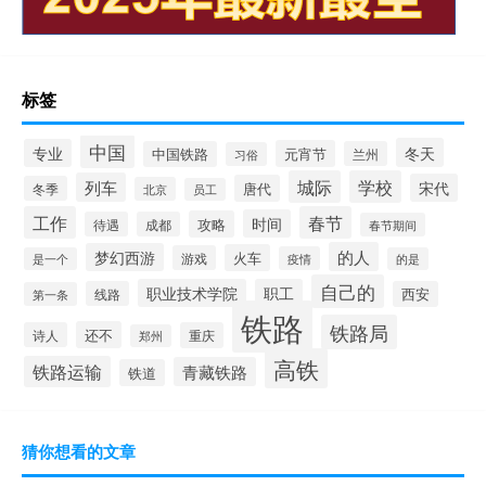
标签
中国
冬天
专业
元宵节
中国铁路
兰州
习俗
城际
学校
列车
宋代
唐代
冬季
北京
员工
工作
春节
时间
攻略
待遇
成都
春节期间
的人
梦幻西游
火车
游戏
疫情
是一个
的是
自己的
职业技术学院
职工
线路
西安
第一条
铁路
铁路局
还不
诗人
重庆
郑州
高铁
铁路运输
青藏铁路
铁道
猜你想看的文章