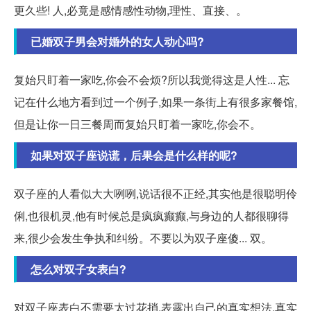
更久些! 人,必竟是感情感性动物,理性、直接、。
已婚双子男会对婚外的女人动心吗?
复始只盯着一家吃,你会不会烦?所以我觉得这是人性... 忘
记在什么地方看到过一个例子,如果一条街上有很多家餐馆,
但是让你一日三餐周而复始只盯着一家吃,你会不。
如果对双子座说谎，后果会是什么样的呢?
双子座的人看似大大咧咧,说话很不正经,其实他是很聪明伶
俐,也很机灵,他有时候总是疯疯癫癫,与身边的人都很聊得
来,很少会发生争执和纠纷。不要以为双子座傻... 双。
怎么对双子女表白?
对双子座表白不需要太过花捎,表露出自己的真实想法,真实