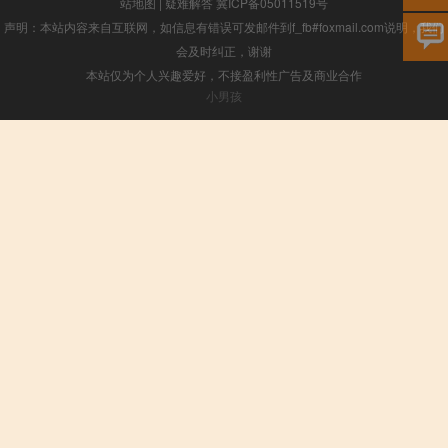
站地图
|
疑难解答
冀ICP备05011519号
声明：本站内容来自互联网，如信息有错误可发邮件到f_fb#foxmail.com说明，我们
会及时纠正，谢谢
本站仅为个人兴趣爱好，不接盈利性广告及商业合作
小男孩