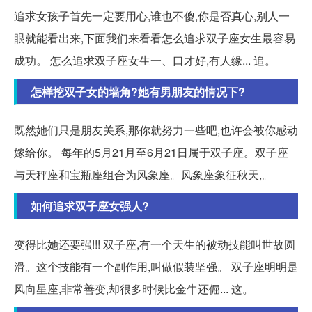
追求女孩子首先一定要用心,谁也不傻,你是否真心,别人一
眼就能看出来,下面我们来看看怎么追求双子座女生最容易
成功。 怎么追求双子座女生一、口才好,有人缘... 追。
怎样挖双子女的墙角?她有男朋友的情况下?
既然她们只是朋友关系,那你就努力一些吧,也许会被你感动
嫁给你。 每年的5月21月至6月21日属于双子座。双子座
与天秤座和宝瓶座组合为风象座。风象座象征秋天,。
如何追求双子座女强人?
变得比她还要强!!! 双子座,有一个天生的被动技能叫世故圆
滑。这个技能有一个副作用,叫做假装坚强。 双子座明明是
风向星座,非常善变,却很多时候比金牛还倔... 这。