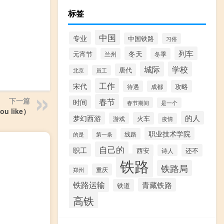
标签
中国
专业
中国铁路
习俗
冬天
列车
元宵节
兰州
冬季
城际
学校
唐代
北京
员工
工作
宋代
攻略
待遇
成都
春节
下一篇
时间
春节期间
是一个
you like）
的人
梦幻西游
火车
游戏
疫情
职业技术学院
线路
第一条
的是
自己的
职工
还不
西安
诗人
铁路
铁路局
重庆
郑州
铁路运输
青藏铁路
铁道
高铁