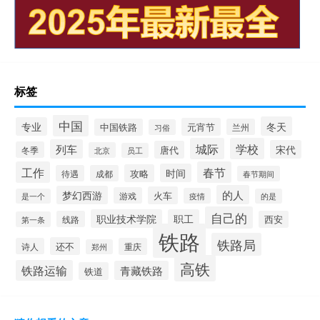
标签
中国
冬天
专业
元宵节
中国铁路
兰州
习俗
城际
学校
列车
宋代
唐代
冬季
北京
员工
工作
春节
时间
攻略
待遇
成都
春节期间
的人
梦幻西游
火车
游戏
疫情
是一个
的是
自己的
职业技术学院
职工
线路
西安
第一条
铁路
铁路局
还不
诗人
重庆
郑州
高铁
铁路运输
青藏铁路
铁道