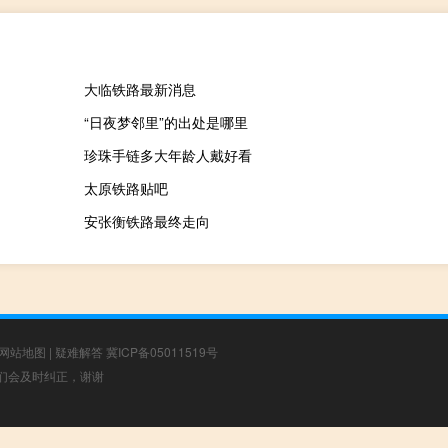
大临铁路最新消息
“日夜梦邻里”的出处是哪里
珍珠手链多大年龄人戴好看
太原铁路贴吧
安张衡铁路最终走向
网站地图
|
疑难解答
冀ICP备05011519号
，我们会及时纠正，谢谢