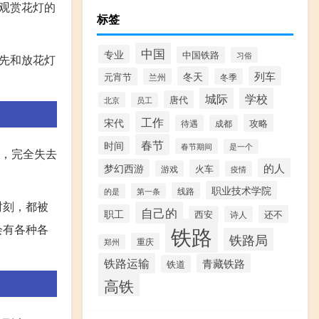
观赏花灯的
标签
中国
专业
中国铁路
习俗
先和放花灯
冬天
列车
元宵节
兰州
冬季
城际
学校
唐代
北京
员工
工作
宋代
攻略
待遇
成都
春节
时间
春节期间
是一个
了，完全失去
的人
梦幻西游
火车
游戏
疫情
职业技术学院
线路
第一条
的是
时刻，都被
自己的
职工
还不
西安
诗人
铁路
会有各种各
铁路局
重庆
郑州
铁路运输
青藏铁路
铁道
高铁