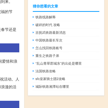
的到来。
猜你想看的文章
祝福的节
铁路线路解释
破碎的时代 攻略
是春节还是
吉抚武铁路最新消息
中国铁路最长车次
怎么找回铁路账号
重生之铁路子弟
间爱情和浪
“乱山青翠郡城东”的出处是哪里
法国铁路攻略
sfc皇家骑士团2攻略
庆祝活动。人
城际铁路湘潭站在哪里
和浪漫的活