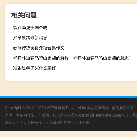
相关问题
铁路局属于国企吗
兴泉铁路最新消息
春节传统美食介绍合集作文
蝉噪林逾静鸟鸣山更幽的解释（蝉噪林逾静鸟鸣山更幽的意思）
准备过年了买什么菜好
Copyright © 2012 - 2026
长江铁路网
Powered by
网站分类目录
|
精选推荐文章
|
声明：本站内容来自互联网，如信息有错误可发邮件到f_fb#foxmail.com说明
本站仅为个人兴趣爱好，不接盈利性广告及商业合作